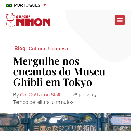
PORTUGUÊS
Blog ·
Cultura Japonesa
Mergulhe nos
encantos do Museu
Ghibli em Tokyo
By
Go! Go! Nihon Staff
26 jan 2019
Tempo de leitura:
6
minutos