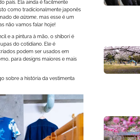
o país. Ela ainda é facilmente
isto como tradicionalmente japonês
hamado de
aizome
, mas esse é um
 não vamos falar hoje!
l e a pintura à mão, o shibori é
pas do cotidiano. Ele é
 criados podem ser usados em
omo, para designs maiores e mais
 sobre a história da vestimenta