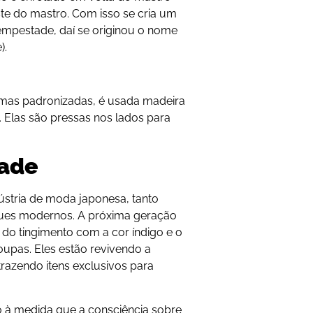
te do mastro. Com isso se cria um
empestade, daí se originou o nome
).
rmas padronizadas, é usada madeira
 Elas são pressas nos lados para
dade
ústria de moda japonesa, tanto
ques modernos. A próxima geração
 do tingimento com a cor índigo e o
oupas. Eles estão revivendo a
razendo itens exclusivos para
o à medida que a consciência sobre