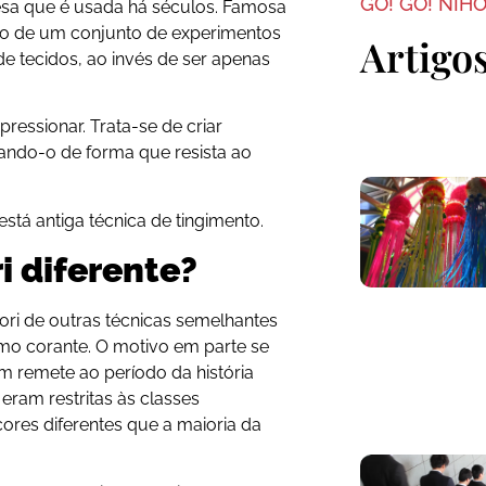
GO! GO! NIH
esa que é usada há séculos. Famosa
tado de um conjunto de experimentos
Artigo
 tecidos, ao invés de ser apenas
pressionar. Trata-se de criar
ndo-o de forma que resista ao
stá antiga técnica de tingimento.
ri diferente?
ri de outras técnicas semelhantes
mo corante. O motivo em parte se
m remete ao período da história
eram restritas às classes
ores diferentes que a maioria da