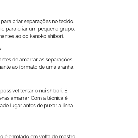
ara criar separações no tecido.
fio para criar um pequeno grupo.
antes ao do kanoko shibori.
s
antes de amarrar as separações,
hante ao formato de uma aranha.
possível tentar o nui shibori. É
enas amarrar. Com a técnica é
ado lugar antes de puxar a linha
do é enrolado em volta do mastro