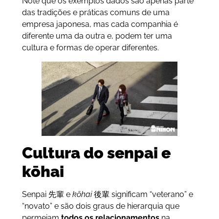
Note que os exemplos dados são apenas parte
das tradições e práticas comuns de uma
empresa japonesa, mas cada companhia é
diferente uma da outra e, podem ter uma
cultura e formas de operar diferentes.
Cultura do senpai e
kōhai
Senpai 先輩 e
kōhai
後輩 significam “veterano” e
“novato” e são dois graus de hierarquia que
permeiam
todos os relacionamentos
na