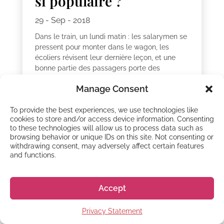
si populaire ?
29 - Sep - 2018
Dans le train, un lundi matin : les salarymen se
pressent pour monter dans le wagon, les
écoliers révisent leur dernière leçon, et une
bonne partie des passagers porte des
masques chirurgicaux ! Eh ?! Si en France...
Manage Consent
To provide the best experiences, we use technologies like
cookies to store and/or access device information. Consenting
to these technologies will allow us to process data such as
browsing behavior or unique IDs on this site. Not consenting or
withdrawing consent, may adversely affect certain features
and functions.
SOCIÉTÉ JAPONAISE
Le karaoké, un
Accept
incontournable depuis
Privacy Statement