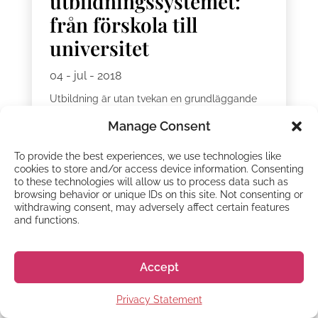
utbildningssystemet:
från förskola till
universitet
04 - jul - 2018
Utbildning är utan tvekan en grundläggande
tillväxtpelare för människor över hela världen.
Manage Consent
Varje land har sina egna metoder för att
undervisa och uppfostra barn för att bli en del
To provide the best experiences, we use technologies like
av den unika kulturen som är...
cookies to store and/or access device information. Consenting
to these technologies will allow us to process data such as
browsing behavior or unique IDs on this site. Not consenting or
withdrawing consent, may adversely affect certain features
and functions.
Accept
UNIKA JAPAN
Privacy Statement