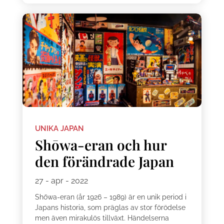
UNIKA JAPAN
Shōwa-eran och hur
den förändrade Japan
27 - apr - 2022
Shōwa-eran (år 1926 – 1989) är en unik period i
Japans historia, som präglas av stor förödelse
men även mirakulös tillväxt. Händelserna