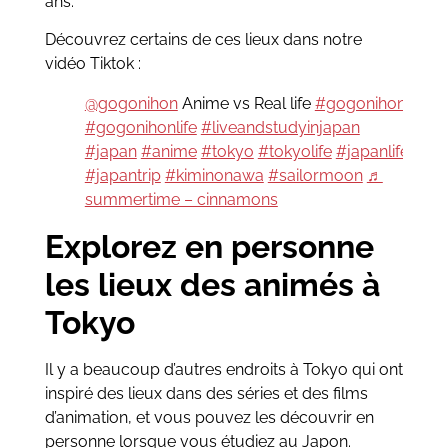
ans.
Découvrez certains de ces lieux dans notre
vidéo Tiktok :
@gogonihon
Anime vs Real life
#gogonihon
#gogonihonlife
#liveandstudyinjapan
#japan
#anime
#tokyo
#tokyolife
#japanlife
#japantrip
#kiminonawa
#sailormoon
♬
summertime – cinnamons
Explorez en personne
les lieux des animés à
Tokyo
Il y a beaucoup d’autres endroits à Tokyo qui ont
inspiré des lieux dans des séries et des films
d’animation, et vous pouvez les découvrir en
personne lorsque vous étudiez au Japon.