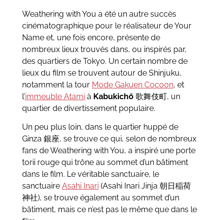
Weathering with You a été un autre succès
cinématographique pour le réalisateur de Your
Name et, une fois encore, présente de
nombreux lieux trouvés dans, ou inspirés par,
des quartiers de Tokyo. Un certain nombre de
lieux du film se trouvent autour de Shinjuku,
notamment la tour
Mode Gakuen Cocoon
, et
l’
immeuble Atami
à
Kabukichō
歌舞伎町, un
quartier de divertissement populaire.
Un peu plus loin, dans le quartier huppé de
Ginza 銀座, se trouve ce qui, selon de nombreux
fans de Weathering with You, a inspiré une porte
torii rouge qui trône au sommet d’un bâtiment
dans le film. Le véritable sanctuaire, le
sanctuaire
Asahi Inari
(Asahi Inari Jinja 朝日稲荷
神社), se trouve également au sommet d’un
bâtiment, mais ce n’est pas le même que dans le