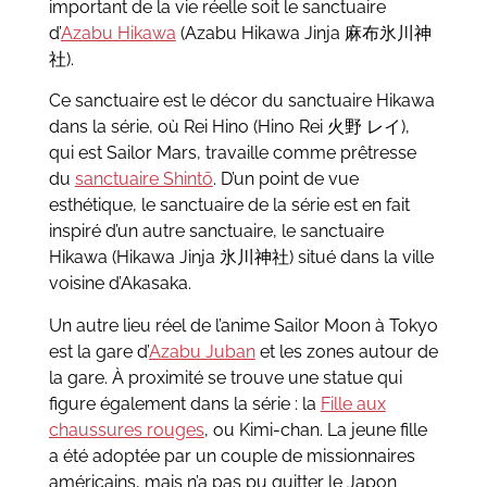
important de la vie réelle soit le sanctuaire
d’
Azabu Hikawa
(Azabu Hikawa Jinja 麻布氷川神
社).
Ce sanctuaire est le décor du sanctuaire Hikawa
dans la série, où Rei Hino (Hino Rei 火野 レイ),
qui est Sailor Mars, travaille comme prêtresse
du
sanctuaire Shintō
. D’un point de vue
esthétique, le sanctuaire de la série est en fait
inspiré d’un autre sanctuaire, le sanctuaire
Hikawa (Hikawa Jinja 氷川神社) situé dans la ville
voisine d’Akasaka.
Un autre lieu réel de l’anime Sailor Moon à Tokyo
est la gare d’
Azabu Juban
et les zones autour de
la gare. À proximité se trouve une statue qui
figure également dans la série : la
Fille aux
chaussures rouges
, ou Kimi-chan. La jeune fille
a été adoptée par un couple de missionnaires
américains, mais n’a pas pu quitter le Japon