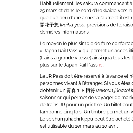
Habituellement, les sakura commencent à f
25 mars et dans le nord d’Hokkaido vers la 
quelque peu d’une année à l’autre et il es
開花予想 (
kaika yosō
, prévisions de florais
dernières informations.
Le moyen le plus simple de faire confortab
« Japan Rail Pass » qui permet un accès ill
(trains à grande vitesse) ainsi qu’à tous les 
plus sur le Japan Rail Pass
ici
.
Le JR Pass doit être réservé à l’avance et n
personnes vivant à l’étranger. Si vous êtes
d’obtenir un 青春１８切符 (
seishun jūhachi 
saisonnier qui permet de voyager de manièr
de trains JR pour un prix fixe. Un billet co
tamponné cinq fois. Un timbre permet un v
Le seishun jūhachi kippu peut être acheté à 
est utilisable du 1er mars au 10 avril.