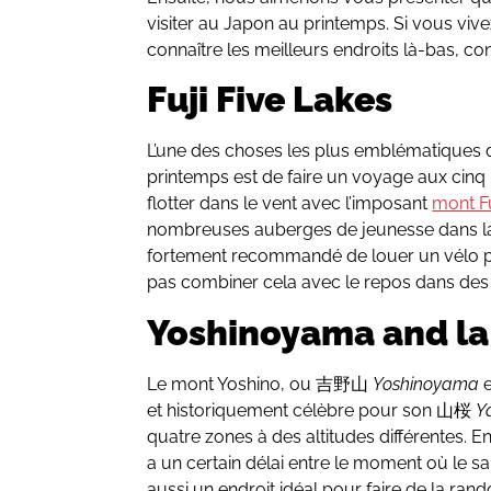
visiter au Japon au printemps. Si vous viv
connaître les meilleurs endroits là-bas, c
Fuji Five Lakes
L’une des choses les plus emblématiques 
printemps est de faire un voyage aux cinq l
flotter dans le vent avec l’imposant
mont Fu
nombreuses auberges de jeunesse dans la 
fortement recommandé de louer un vélo po
pas combiner cela avec le repos dans de
Yoshinoyama and la 
Le mont Yoshino, ou 吉野山
Yoshinoyama
e
et historiquement célèbre pour son 山桜
Y
quatre zones à des altitudes différentes. En r
a un certain délai entre le moment où le sak
aussi un endroit idéal pour faire de la ra