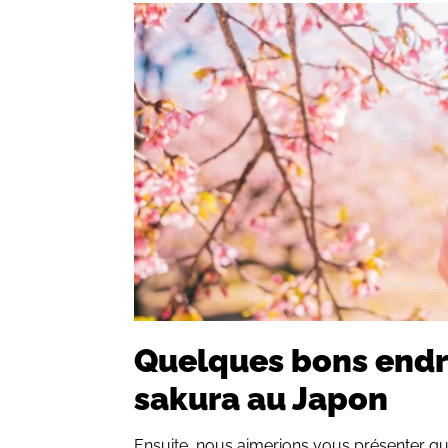
Quelques bons endro
sakura au Japon
Ensuite, nous aimerions vous présenter q