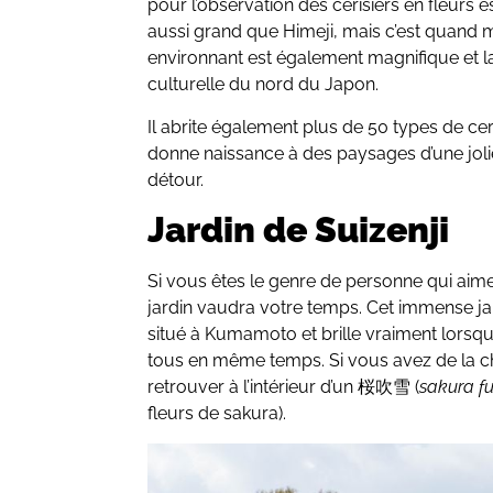
pour l’observation des cerisiers en fleurs e
aussi grand que Himeji, mais c’est quand 
environnant est également magnifique et la v
culturelle du nord du Japon.
Il abrite également plus de 50 types de ceri
donne naissance à des paysages d’une jolie
détour.
Jardin de Suizenji
Si vous êtes le genre de personne qui aime 
jardin vaudra votre temps. Cet immense ja
situé à Kumamoto et brille vraiment lorsq
tous en même temps. Si vous avez de la
retrouver à l’intérieur d’un 桜吹雪 (
sakura f
fleurs de sakura).