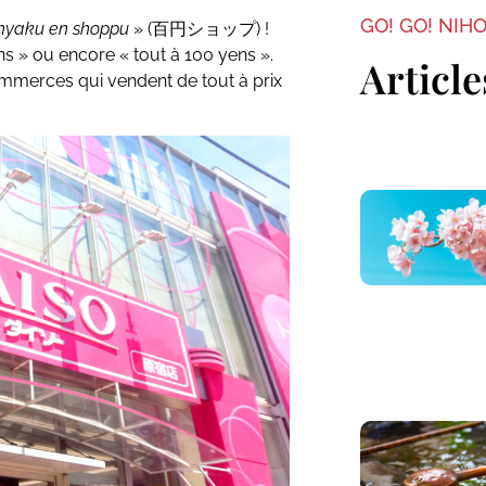
GO! GO! NIH
hyaku en shoppu
» (百円ショップ) !
s » ou encore « tout à 100 yens ».
Article
ommerces qui vendent de tout à prix