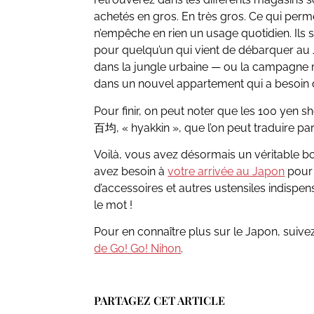
achetés en gros. En très gros. Ce qui perme
n’empêche en rien un usage quotidien. Ils
pour quelqu’un qui vient de débarquer au 
dans la jungle urbaine — ou la campagne re
dans un nouvel appartement qui a besoin d’
Pour finir, on peut noter que les 100 yen
百均, « hyakkin », que l’on peut traduire pa
Voilà, vous avez désormais un véritable b
avez besoin à
votre arrivée au Japon
pour 
d’accessoires et autres ustensiles indispens
le mot !
Pour en connaître plus sur le Japon, suive
de Go! Go! Nihon
.
PARTAGEZ CET ARTICLE