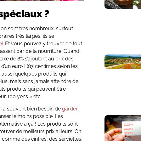
 spéciaux ?
pon sont très nombreux, surtout
aires très larges, ils se
ni
. Et vous pouvez y trouver de tout
passant par de la nourriture. Quand
taxe de 8% s’ajoutant au prix des
 d’un euro ! (87 centimes selon les
 a aussi quelques produits qui
plus, mais sans jamais atteindre de
its produits qui peuvent être
our 100 yens » etc…
on a souvent bien besoin de
garder
enser le moins possible. Les
ternative à ça ! Les produits sont
trouver de meilleurs prix ailleurs. On
 comme des cintres, des serviettes,