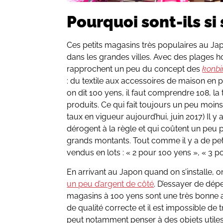
Pourquoi sont-ils si
Ces petits magasins très populaires au Ja
dans les grandes villes. Avec des plages hor
rapprochent un peu du concept des
konbi
: du textile aux accessoires de maison en 
on dit 100 yens, il faut comprendre 108, la 
produits. Ce qui fait toujours un peu moins
taux en vigueur aujourd’hui, juin 2017) Il y
dérogent à la règle et qui coûtent un peu 
grands montants. Tout comme il y a de pet
vendus en lots : « 2 pour 100 yens », « 3 p
En arrivant au Japon quand on s’installe, 
un peu d’argent de côté
. D’essayer de dép
magasins à 100 yens sont une très bonne al
de qualité correcte et il est impossible de 
peut notamment penser à des objets utiles