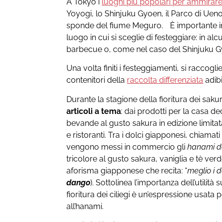
A Tokyo i
luoghi più popolari per ammirare i 
Yoyogi, lo Shinjuku Gyoen, il Parco di Ueno,
sponde del fiume Meguro. È importante inf
luogo in cui si sceglie di festeggiare: in al
barbecue o, come nel caso del Shinjuku Gy
Una volta finiti i festeggiamenti, si raccogli
contenitori della
raccolta differenziata
adibi
Durante la stagione della fioritura dei sa
articoli a tema
: dai prodotti per la casa deco
bevande al gusto sakura in edizione limitata
e ristoranti. Tra i dolci giapponesi, chiamat
vengono messi in commercio gli
hanami 
tricolore al gusto sakura, vaniglia e tè ver
aforisma giapponese che recita: “
meglio i d
dango
). Sottolinea l’importanza dell’utilità
fioritura dei ciliegi è un’espressione usata
all’hanami.