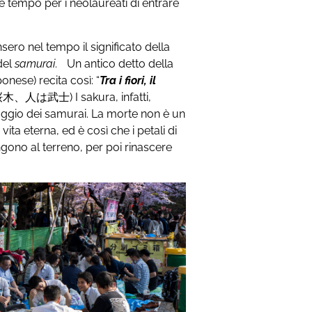
d è tempo per i neolaureati di entrare
nsero nel tempo il significato della
 del
samurai
. Un antico detto della
nese) recita così: “
Tra i fiori, il
木、人は武士) I sakura, infatti,
raggio dei samurai. La morte non è un
vita eterna, ed è così che i petali di
gono al terreno, per poi rinascere