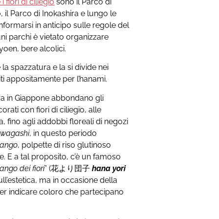
fiori di ciliegio
sono il Parco di
 il Parco di Inokashira e lungo le
ormarsi in anticipo sulle regole del
cuni parchi è vietato organizzare
oen, bere alcolici.
e la spazzatura e la si divide nei
ti appositamente per l’hanami.
kura in Giappone abbondano gli
rati con fiori di ciliegio, alle
, fino agli addobbi floreali di negozi
i
wagashi
, in questo periodo
dango
, polpette di riso glutinoso
de. E a tal proposito, c’è un famoso
ango dei fiori
” (花より団子
hana yori
 sull’estetica, ma in occasione della
 per indicare coloro che partecipano