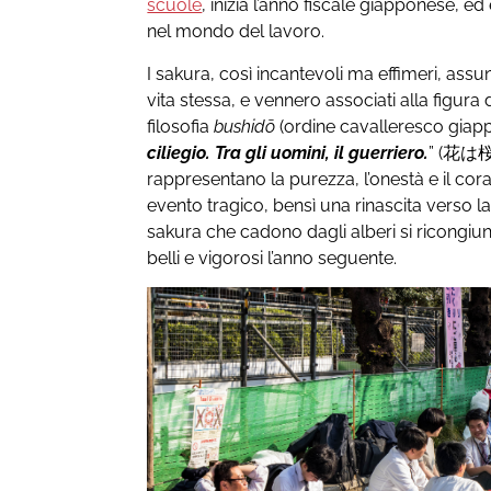
scuole
, inizia l’anno fiscale giapponese, e
nel mondo del lavoro.
I sakura, così incantevoli ma effimeri, assu
vita stessa, e vennero associati alla figura
filosofia
bushidō
(ordine cavalleresco giappo
ciliegio. Tra gli uomini, il guerriero.
” (花は桜
rappresentano la purezza, l’onestà e il co
evento tragico, bensì una rinascita verso la 
sakura che cadono dagli alberi si ricongiun
belli e vigorosi l’anno seguente.