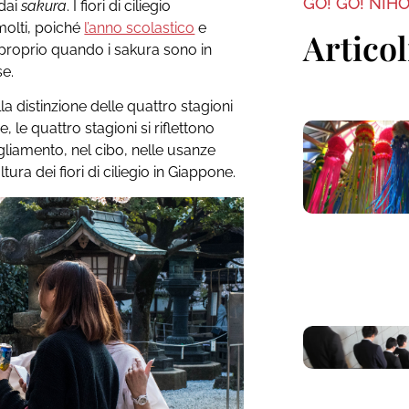
GO! GO! NIH
 dai
sakura
. I fiori di ciliegio
molti, poiché
l’anno scolastico
e
Articol
, proprio quando i sakura sono in
se.
a distinzione delle quattro stagioni
e, le quattro stagioni si riflettono
bigliamento, nel cibo, nelle usanze
tura dei fiori di ciliegio in Giappone.