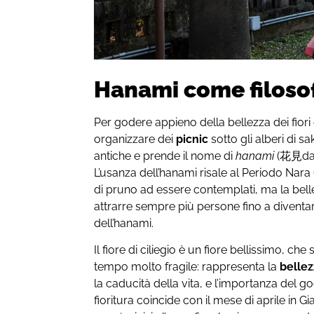
Hanami come filosofi
Per godere appieno della bellezza dei fiori d
organizzare dei
picnic
sotto gli alberi di sa
antiche e prende il nome di
hanami
(花見d
L’usanza dell’hanami risale al Periodo Nara 
di pruno ad essere contemplati, ma la bellezz
attrarre sempre più persone fino a diventar
dell’hanami.
Il fiore di ciliegio è un fiore bellissimo, che 
tempo molto fragile: rappresenta la
belle
la caducità della vita, e l’importanza del go
fioritura coincide con il mese di aprile in G