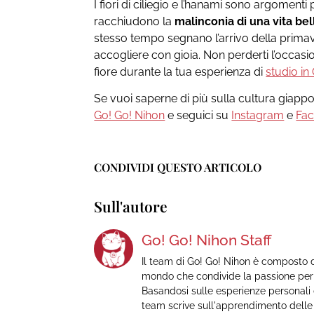
I fiori di ciliegio e l’hanami sono argomenti
racchiudono la
malinconia di una vita bel
stesso tempo segnano l’arrivo della primav
accogliere con gioia. Non perderti l’occasione
fiore durante la tua esperienza di
studio in
Se vuoi saperne di più sulla cultura giapp
Go! Go! Nihon
e seguici su
Instagram
e
Fa
CONDIVIDI QUESTO ARTICOLO
Sull'autore
Go! Go! Nihon Staff
Il team di Go! Go! Nihon è composto d
mondo che condivide la passione per 
Basandosi sulle esperienze personali di
team scrive sull'apprendimento delle l