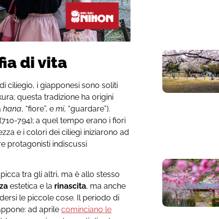
a di vita
i ciliegio, i giapponesi sono soliti
kura; questa tradizione ha origini
a
hana
, “fiore”, e
mi
, “guardare”).
(710-794); a quel tempo erano i fiori
a e i colori dei ciliegi iniziarono ad
e protagonisti indiscussi
spicca tra gli altri, ma è allo stesso
zza
estetica e la
rinascita
, ma anche
dersi le piccole cose. Il periodo di
iappone: ad aprile
cominciano le