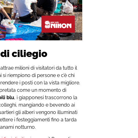
 di ciliegio
 attrae milioni di visitatori da tutto il
i si riempiono di persone e c’è chi
endere i posti con la vista migliore.
nterpretata come un momento di
ili blu
, i giapponesi trascorrono la
o colleghi, mangiando e bevendo ai
artieri gli alberi vengono illuminati
ttere i festeggiamenti fino a tarda
’hanami notturno.