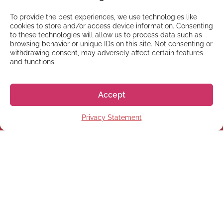
To provide the best experiences, we use technologies like
cookies to store and/or access device information. Consenting
to these technologies will allow us to process data such as
browsing behavior or unique IDs on this site. Not consenting or
withdrawing consent, may adversely affect certain features
and functions.
NEWSLETTER
Registrati alla nostra
Accept
Newsletter
Privacy Statement
Registrati
© 2026 株式会社GoGo World