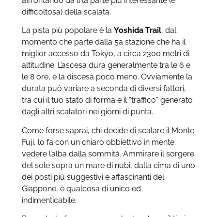
affrontando da lì la parte più interessante (e
difficoltosa) della scalata.
La pista più popolare è la
Yoshida Trail
, dal
momento che parte dalla 5a stazione che ha il
miglior accesso da Tokyo, a circa 2300 metri di
altitudine. L’ascesa dura generalmente tra le 6 e
le 8 ore, e la discesa poco meno. Ovviamente la
durata può variare a seconda di diversi fattori,
tra cui il tuo stato di forma e il “traffico” generato
dagli altri scalatori nei giorni di punta.
Come forse saprai, chi decide di scalare il Monte
Fuji, lo fa con un chiaro obbiettivo in mente:
vedere l’alba dalla sommità. Ammirare il sorgere
del sole sopra un mare di nubi, dalla cima di uno
dei posti più suggestivi e affascinanti del
Giappone, è qualcosa di unico ed
indimenticabile.