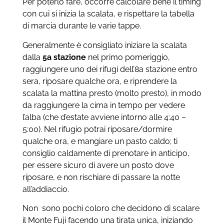
Per poterlo fare, occorre calcolare bene il timing
con cui si inizia la scalata, e rispettare la tabella
di marcia durante le varie tappe.
Generalmente è consigliato iniziare la scalata
dalla
5a stazione
nel primo pomeriggio,
raggiungere uno dei rifugi dell’8a stazione entro
sera, riposare qualche ora, e riprendere la
scalata la mattina presto (molto presto), in modo
da raggiungere la cima in tempo per vedere
l’alba (che d’estate avviene intorno alle 4:40 –
5:00). Nel rifugio potrai riposare/dormire
qualche ora, e mangiare un pasto caldo; ti
consiglio caldamente di prenotare in anticipo,
per essere sicuro di avere un posto dove
riposare, e non rischiare di passare la notte
all’addiaccio.
Non
sono pochi coloro che decidono di scalare
il Monte Fuji facendo una tirata unica, iniziando