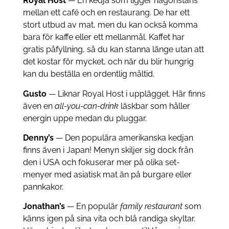
Royal Host
— En kedja som ligger någonstans
mellan ett café och en restaurang. De har ett
stort utbud av mat, men du kan också komma
bara för kaffe eller ett mellanmål. Kaffet har
gratis påfyllning, så du kan stanna länge utan att
det kostar för mycket, och när du blir hungrig
kan du beställa en ordentlig måltid.
Gusto
— Liknar Royal Host i upplägget. Här finns
även en
all-you-can-drink
läskbar som håller
energin uppe medan du pluggar.
Denny’s
— Den populära amerikanska kedjan
finns även i Japan! Menyn skiljer sig dock från
den i USA och fokuserar mer på olika set-
menyer med asiatisk mat än på burgare eller
pannkakor.
Jonathan’s
— En populär
family restaurant
som
känns igen på sina vita och blå randiga skyltar.