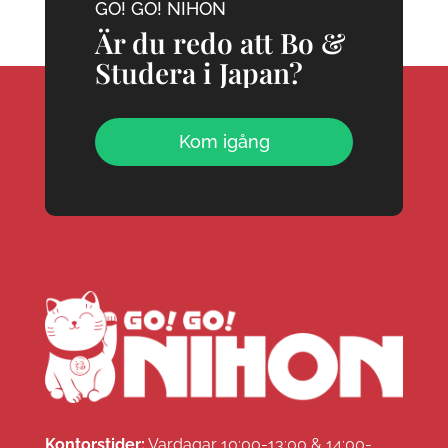
GO! GO! NIHON
Är du redo att Bo &
Studera i Japan?
Kom igång
Kontorstider:
Vardagar 10:00-13:00 & 14:00-