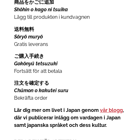
商品をかごに追加
Shōhin o kago ni tsuika
Lägg till produkten i kundvagnen
送料無料
Sōryō muryō
Gratis leverans
ご購入手続き
Gokōnyū tetsuzuki
Fortsätt för att betala
注文を確定する
Chūmon o kakutei suru
Bekräfta order
Lär dig mer om livet i Japan genom
vår blogg
,
där vi publicerar inlägg om vardagen i Japan
samt japanska språket och dess kultur.