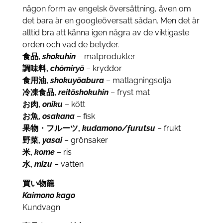
någon form av engelsk översättning, även om
det bara är en googleöversatt sådan.
Men det är
alltid bra att känna igen några av de viktigaste
orden och vad de betyder.
食品,
shokuhin
– matprodukter
調味料,
chōmiryō
– kryddor
食用油,
shokuyōabura
– matlagningsolja
冷凍食品,
reitōshokuhin
– fryst mat
お肉,
oniku
– kött
お魚,
osakana
– fisk
果物・フルーツ,
kudamono/furutsu
– frukt
野菜,
yasai
– grönsaker
米,
kome
– ris
水,
mizu
– vatten
買い物籠
Kaimono kago
Kundvagn