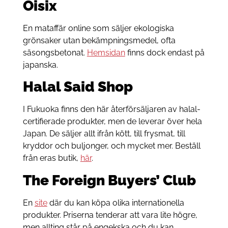
Oisix
En mataffär online som säljer ekologiska
grönsaker utan bekämpningsmedel, ofta
säsongsbetonat.
Hemsidan
finns dock endast på
japanska.
Halal Said Shop
I Fukuoka finns den här återförsäljaren av halal-
certifierade produkter, men de leverar över hela
Japan. De säljer allt ifrån kött, till frysmat, till
kryddor och buljonger, och mycket mer. Beställ
från eras butik,
här
.
The Foreign Buyers’ Club
En
site
där du kan köpa olika internationella
produkter. Priserna tenderar att vara lite högre,
men allting står på engekska och du kan