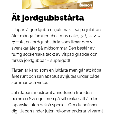
Ät jordgubbstårta
I Japan är jordgubb en julsmak – så på julafton
äter många familjer christmas cake, クリスマス
ケーキ, en jordgubbstårta som liknar den vi
svenskar äter på midsommar. Den består av
fluffig sockerkaka täckt av vispad grädde och
färska jordgubbar – supergott!
Tårtan är känd som en jultårta men går att köpa
året runt och kan absolut avnjutas under både
sommar och vinter.
Jul i Japan är extremt annorlunda från den
hemma i Sverige, men på sitt unika sätt är den
japanska julen också speciell. Om du befinner
dig i Japan under julen rekommenderar vi varmt