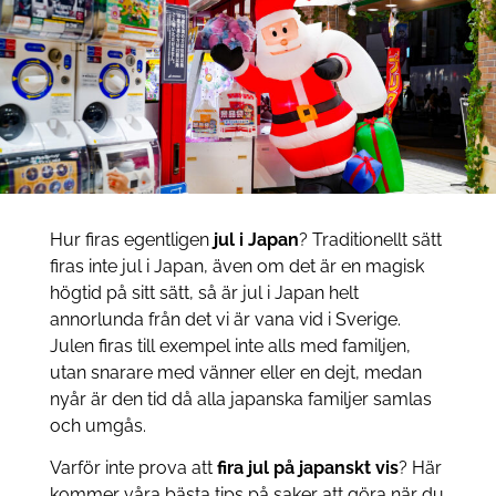
Hur firas egentligen
jul i Japan
? Traditionellt sätt
firas inte jul i Japan, även om det är en magisk
högtid på sitt sätt, så är jul i Japan helt
annorlunda från det vi är vana vid i Sverige.
Julen firas till exempel inte alls med familjen,
utan snarare med vänner eller en dejt, medan
nyår är den tid då alla japanska familjer samlas
och umgås.
Varför inte prova att
fira jul på japanskt vis
? Här
kommer våra bästa tips på saker att göra när du