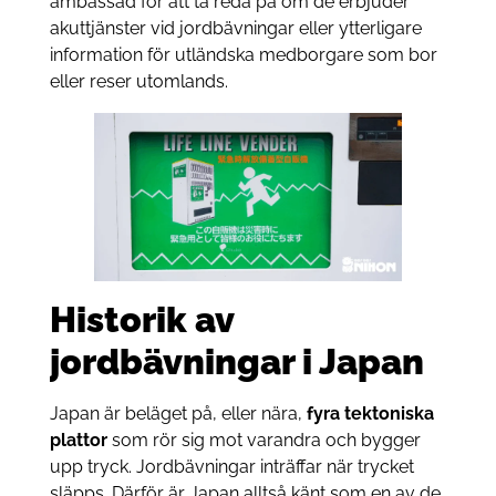
ambassad för att ta reda på om de erbjuder
akuttjänster vid jordbävningar eller ytterligare
information för utländska medborgare som bor
eller reser utomlands.
Historik av
jordbävningar i Japan
Japan är beläget på, eller nära,
fyra tektoniska
plattor
som rör sig mot varandra och bygger
upp tryck. Jordbävningar inträffar när trycket
släpps. Därför är Japan alltså känt som en av de