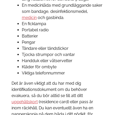
En medicinlåda med grundläggande saker
som bandage, desinfektionsmedel,
medicin
och gasbinda.
En ficklampa
Portabel radio
Batterier
Pengar
Tändare eller tändstickor
Tjocka strumpor och vantar
Handduk eller våtservetter
Kläder för ombyte
Viktiga telefonnummer
Det är även viktigt att du har med dig
identifikationsdokument om du behöver
evakuera, så du bör alltid se till att ditt
uppehållskort
(residence card) eller pass är
inom räckhåll. Du kan eventuellt även ha en
papperskopia på dem båda i ditt nödkit, för