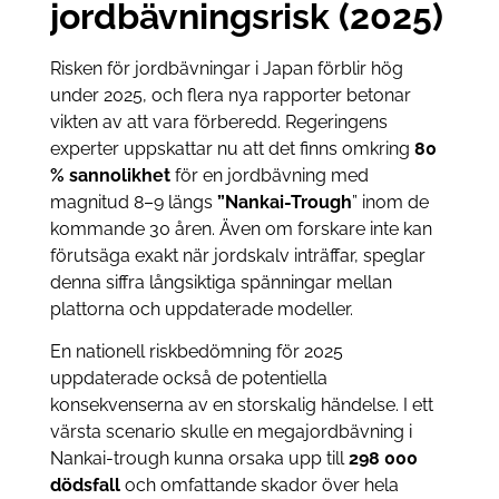
jordbävningsrisk (2025)
Risken för jordbävningar i Japan förblir hög
under 2025, och flera nya rapporter betonar
vikten av att vara förberedd. Regeringens
experter uppskattar nu att det finns omkring
80
% sannolikhet
för en jordbävning med
magnitud 8–9 längs
”Nankai-Trough
” inom de
kommande 30 åren. Även om forskare inte kan
förutsäga exakt när jordskalv inträffar, speglar
denna siffra långsiktiga spänningar mellan
plattorna och uppdaterade modeller.
En nationell riskbedömning för 2025
uppdaterade också de potentiella
konsekvenserna av en storskalig händelse. I ett
värsta scenario skulle en megajordbävning i
Nankai-trough kunna orsaka upp till
298 000
dödsfall
och omfattande skador över hela