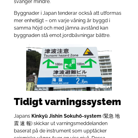
svänger mindre.
Byggnader i Japan tenderar också att utformas
mer enhetligt – om varje våning är byggd i
samma höjd och med jämna avstånd kan
byggnaden stå emot jordbävningar bättre.
Tidigt varningssystem
Japans
Kinkyū Jishin Sokuhō-system
(
緊急
地
震
速
報
) skickar ut varningsmeddelanden
baserat på de instrument som upptäcker