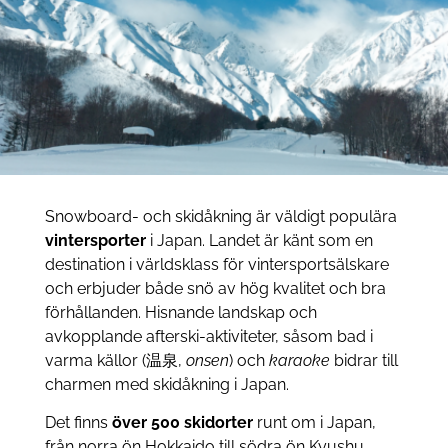
Snowboard- och skidåkning är väldigt populära
vintersporter
i Japan. Landet är känt som en
destination i världsklass för vintersportsälskare
och erbjuder både snö av hög kvalitet och bra
förhållanden. Hisnande landskap och
avkopplande afterski-aktiviteter, såsom bad i
varma källor (温泉,
onsen
) och
karaoke
bidrar till
charmen med skidåkning i Japan.
Det finns
över 500 skidorter
runt om i Japan,
från norra ön Hokkaido till södra ön Kyushu,