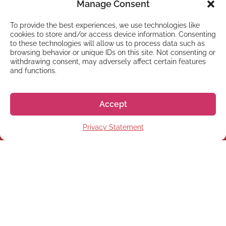
Manage Consent
To provide the best experiences, we use technologies like
cookies to store and/or access device information. Consenting
to these technologies will allow us to process data such as
browsing behavior or unique IDs on this site. Not consenting or
withdrawing consent, may adversely affect certain features
and functions.
NYHETSBREV
Anmäl dig till vårt
Accept
nyhetsbrev
Privacy Statement
Prenumerera