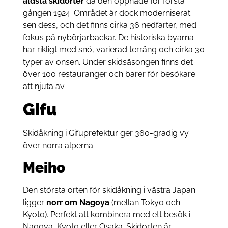
äldsta skidorter
då den öppnade för första
gången 1924. Området är dock moderniserat
sen dess, och det finns cirka 36 nedfarter, med
fokus på nybörjarbackar. De historiska byarna
har rikligt med snö, varierad terräng och cirka 30
typer av onsen. Under skidsäsongen finns det
över 100 restauranger och barer för besökare
att njuta av.
Gifu
Skidåkning i Gifuprefektur ger 360-gradig vy
över norra alperna.
Meiho
Den största orten för skidåkning i västra Japan
ligger
norr om Nagoya
(mellan Tokyo och
Kyoto). Perfekt att kombinera med ett besök i
Nagoya, Kyoto eller Osaka. Skidorten är