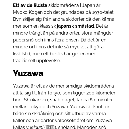
Ett av de äldsta
skidområdena i Japan är
Myoko Kogen och det grundades på 1930-talet.
Byn skiljer sig från andra skidorter då den känns
mer som en klassisk
japansk småstad
. Det är
mindre trångt än på andra orter, stora mängder
pudersnö och finns flera onsen. Då det är en
mindre ort finns det inte så mycket att göra
kvällstid, men ett besök här ger en mer
traditionell upplevelse.
Yuzawa
Yuzawa är ett av de mer smidiga skidområdena
att ta sig till från Tokyo, som ligger 200 kilometer
bort. Shinkansen, snabbtåget, tar ca 80 minuter
mellan Tokyo och Yuzawa. Yuzawa är känt för
både sin skidåkning och sitt utbud av varma
källor och är därför välbesökt året om. Yuzawa
kallas
yukiguni
(雪国), snöland. Mängden snö