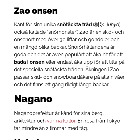
Zao onsen
Känt för sina unika
snötäckta träd
(樹氷,
juhyo
)
också kallade ”snömonster”. Zao är en skid- och
onsenort med över 30 liftar och gondoler och
en mängd olika backar. Snöförhållandena är
goda och det är även populärt att åka hit för att
bada i onsen
eller endast åka upp för att titta på
det speciella snötäckta träden. Åkningen i Zao
passar skid- och snowboardåkare på alla nivåer
och det finns ett gäng riktigt långa backar.
Nagano
Naganoprefektur
är känd för sina berg,
arkitektur och
varma källor
. En resa från Tokyo
tar mindre än 2 timmar med tåg.