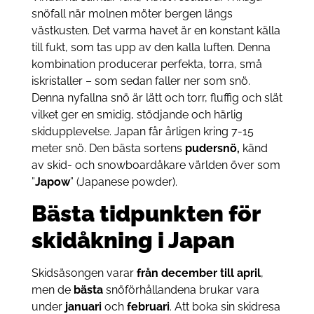
snöfall när molnen möter bergen längs
västkusten. Det varma havet är en konstant källa
till fukt, som tas upp av den kalla luften. Denna
kombination producerar perfekta, torra, små
iskristaller – som sedan faller ner som snö.
Denna nyfallna snö är lätt och torr, fluffig och slät
vilket ger en smidig, stödjande och härlig
skidupplevelse. Japan får årligen kring 7-15
meter snö. Den bästa sortens
pudersnö,
känd
av skid- och snowboardåkare världen över som
”
Japow
” (Japanese powder).
Bästa tidpunkten för
skidåkning i Japan
Skidsäsongen varar
från december till april
,
men de
bästa
snöförhållandena brukar vara
under
januari
och
februari
. Att boka sin skidresa