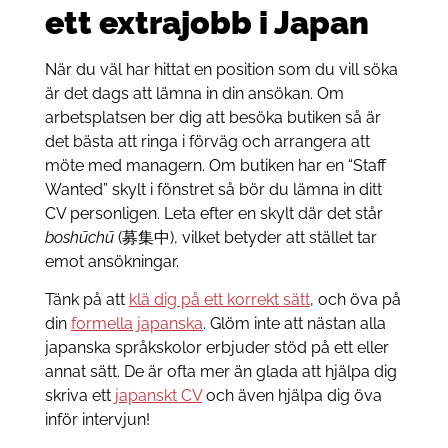
ett extrajobb i Japan
När du väl har hittat en position som du vill söka
är det dags att lämna in din ansökan. Om
arbetsplatsen ber dig att besöka butiken så är
det bästa att ringa i förväg och arrangera att
möte med managern. Om butiken har en “Staff
Wanted” skylt i fönstret så bör du lämna in ditt
CV personligen. Leta efter en skylt där det står
boshūchū
(募集中), vilket betyder att stället tar
emot ansökningar.
Tänk på att
klä dig på ett korrekt sätt
, och öva på
din
formella japanska
. Glöm inte att nästan alla
japanska språkskolor erbjuder stöd på ett eller
annat sätt. De är ofta mer än glada att hjälpa dig
skriva ett
japanskt CV
och även hjälpa dig öva
inför intervjun!