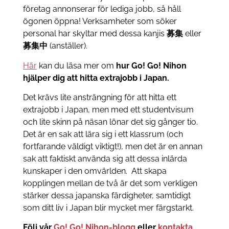
företag annonserar för lediga jobb, så håll
ögonen öppna! Verksamheter som söker
personal har skyltar med dessa kanjis
募集
eller
募集中
(anställer).
Här
kan du läsa mer om
hur Go! Go! Nihon
hjälper dig att hitta extrajobb i Japan.
Det krävs lite ansträngning för att hitta ett
extrajobb i Japan, men med ett studentvisum
och lite skinn på näsan lönar det sig gånger tio.
Det är en sak att lära sig i ett klassrum (och
fortfarande väldigt viktigt!), men det är en annan
sak att faktiskt använda sig att dessa inlärda
kunskaper i den omvärlden. Att skapa
kopplingen mellan de två är det som verkligen
stärker dessa japanska färdigheter, samtidigt
som ditt liv i Japan blir mycket mer färgstarkt.
Följ vår
Go! Go! Nihon-blogg
eller
kontakta