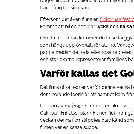
Dagen firades traditionellt av familjer för 
framgång för sina söner.
Eftersom det även finns en
flickornas festi
kommit att bli en dag där
lycka och hälsa
Om du är i Japan kommer du få se färggla
som hängs upp överallt för att fira. Vanlig
pappa medan de röda eller rosa represe
och storlekarna representerar familjens ba
Varför kallas det G
Det finns olika teorier varför denna vecka 
dominerande teorin är att namnet kom från 
I början av maj 1951 släpptes en film av b
Gakkou” (Frihetsskolan). Filmen fick fram
veckan denna film släpptes blev känd som 
filmen var en kassa succé.