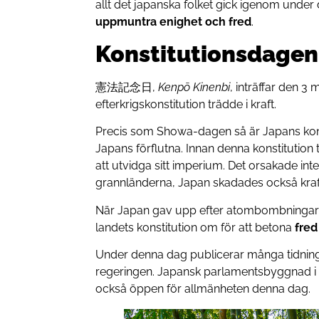
allt det japanska folket gick igenom under 
uppmuntra enighet och fred
.
Konstitutionsdagen
憲法記念日,
Kenpō Kinenbi
, inträffar den 3
efterkrigskonstitution trädde i kraft.
Precis som Showa-dagen så är Japans kon
Japans förflutna. Innan denna konstitution 
att utvidga sitt imperium. Det orsakade i
grannländerna, Japan skadades också kraft
När Japan gav upp efter atombombningarn
landets konstitution om för att betona
fred
Under denna dag publicerar många tidning
regeringen. Japansk parlamentsbyggnad i T
också öppen för allmänheten denna dag.