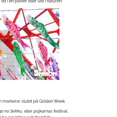
d i en parker eller ute i naturen.
ch markerar slutet på Golden Week.
go no Sekku
, eller pojkarnas festival.