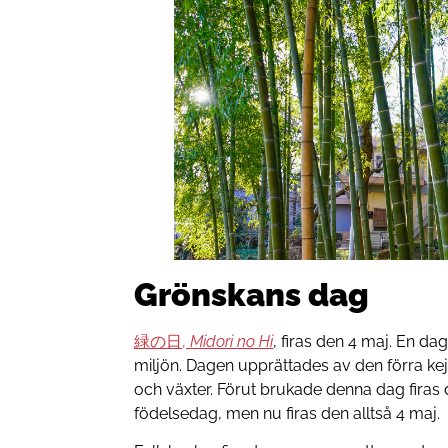
Grönskans dag
緑の日,
Midori no Hi
, firas den 4 maj. En da
miljön. Dagen upprättades av den förra k
och växter. Förut brukade denna dag firas 
födelsedag, men nu firas den alltså 4 maj.