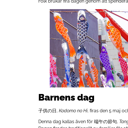
Folk brukar fira dagen genom att spendera ti
Barnens dag
子供の日,
Kodomo no Hi
, firas den 5 maj o
Denna dag kallas även för 端午の節句,
Tan