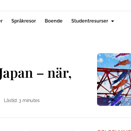
er
Språkresor
Boende
Studentresurser
Japan – när,
Lästid:
3
minutes