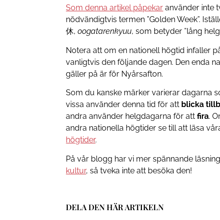
Som denna artikel påpekar
använder inte t
nödvändigtvis termen ”Golden Week”. Istä
休,
oogatarenkyuu
, som betyder ”lång helg”
Notera att om en nationell högtid infaller 
vanligtvis den följande dagen. Den enda na
gäller på är för Nyårsafton.
Som du kanske märker varierar dagarna so
vissa använder denna tid för att
blicka till
andra använder helgdagarna för att
fira
. O
andra nationella högtider se till att läsa vå
högtider
.
På vår blogg har vi mer spännande läsni
kultur
, så tveka inte att besöka den!
DELA DEN HÄR ARTIKELN