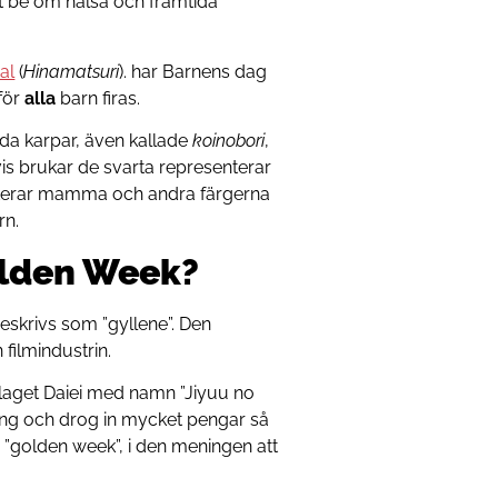
att be om hälsa och framtida
val
(
Hinamatsuri
). har Barnens dag
för
alla
barn firas.
da karpar, även kallade
koinobori
,
tvis brukar de svarta representerar
nterar mamma och andra färgerna
rn.
olden Week?
beskrivs som ”gyllene”. Den
filmindustrin.
olaget Daiei med namn ”Jiyuu no
gång och drog in mycket pengar så
”golden week”, i den meningen att