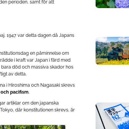
den perioden, samt för att
 maj. 1947 var detta dagen då Japans
stitutionsdag en påminnelse om
trädde i kraft var Japan i färd med
nte bara död och massiva skador hos
igt av detta.
a i Hiroshima och Nagasaki skrevs
 och pacifism
.
ar artiklar om den japanska
okyo, där konstitutionen skrevs, är