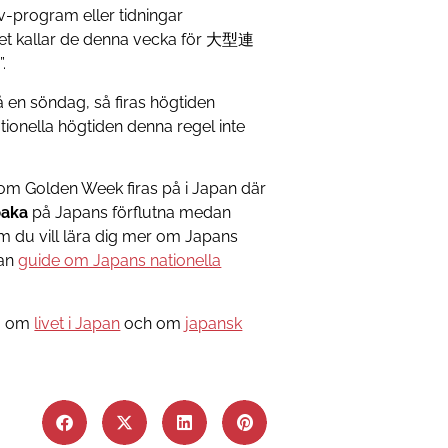
v-program eller tidningar
llet kallar de denna vecka för 大型連
.
på en söndag, så firas högtiden
tionella högtiden denna regel inte
m Golden Week firas på i Japan där
baka
på Japans förflutna medan
m du vill lära dig mer om Japans
ran
guide om Japans nationella
ng om
livet i Japan
och om
japansk