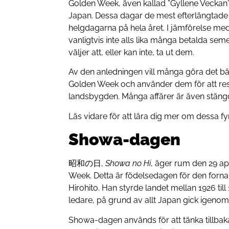
Golden Week, även kallad ”Gyllene Veckan”
Japan. Dessa dagar de mest efterlängtade
helgdagarna på hela året. I jämförelse me
vanligtvis inte alls lika många betalda sem
väljer att, eller kan inte, ta ut dem.
Av den anledningen vill många göra det b
Golden Week och använder dem för att resa
landsbygden. Många affärer är även stäng
Läs vidare för att lära dig mer om dessa fy
Showa-dagen
昭和の日,
Showa no Hi
, äger rum den 29 ap
Week. Detta är födelsedagen för den forna
Hirohito. Han styrde landet mellan 1926 til
ledare, på grund av allt Japan gick igeno
Showa-dagen används för att tänka tillba