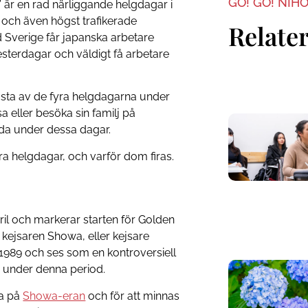
GO! GO! NIH
 är en rad närliggande helgdagar i
 och även högst trafikerade
Relater
d Sverige får japanska arbetare
esterdagar och väldigt få arbetare
ästa av de fyra helgdagarna under
 eller besöka sin familj på
da under dessa dagar.
ra helgdagar, och varför dom firas.
ril och markerar starten för Golden
 kejsaren Showa, eller kejsare
l 1989 och ses som en kontroversiell
m under denna period.
ka på
Showa-eran
och för att minnas