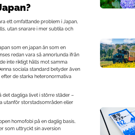
 Japan?
ra ett omfattande problem i Japan,
lls, utan snarare i mer subtila och
i Japan som en japan än som en
nses redan vara så annorlunda ifrån
 de inte riktigt hålls mot samma
Denna sociala standard betyder även
ig efter de starka heteronormativa
det dagliga livet i större städer –
a utanför storstadsområden eller
 öppen homofobi på en daglig basis,
er som uttryckt sin aversion