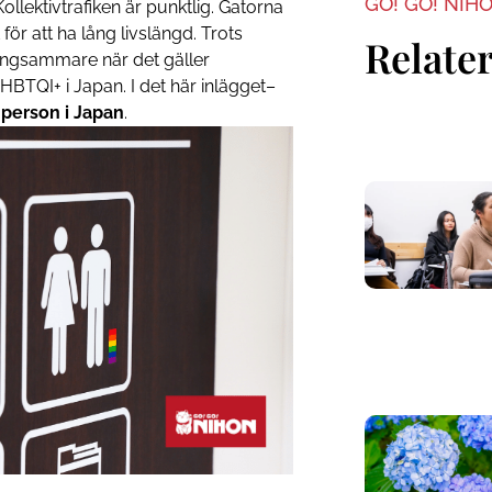
GO! GO! NIH
llektivtrafiken är punktlig. Gatorna
ör att ha lång livslängd. Trots
Relater
långsammare när det gäller
 HBTQI+ i Japan. I det här inlägget–
-person i Japan
.