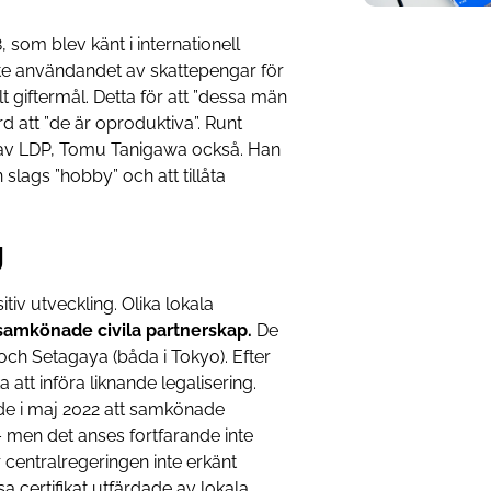
, som blev känt i internationell
tte användandet av skattepengar för
 giftermål. Detta för att ”dessa män
rd att ”de är oproduktiva”. Runt
av LDP, Tomu Tanigawa också. Han
lags ”hobby” och att tillåta
g
tiv utveckling. Olika lokala
samkönade civila partnerskap.
De
 och Setagaya (båda i Tokyo). Efter
tt införa liknande legalisering.
e i maj 2022 att samkönade
– men det anses fortfarande inte
r centralregeringen inte erkänt
 certifikat utfärdade av lokala