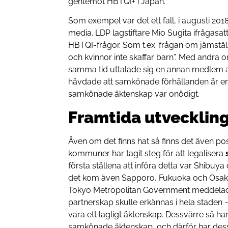
gentemot HBTQI+ i Japan.
Som exempel var det ett fall, i augusti 2018
media. LDP lagstiftare Mio Sugita ifrågasa
HBTQI-frågor. Som t.ex. frågan om jämställt
och kvinnor inte skaffar barn”. Med andra o
samma tid uttalade sig en annan medlem 
hävdade att samkönade förhållanden är en s
samkönade äktenskap var onödigt.
Framtida utvecklin
Även om det finns hat så finns det även posi
kommuner har tagit steg för att legalisera
första ställena att införa detta var Shibuya
det kom även Sapporo, Fukuoka och Osaka a
Tokyo Metropolitan Government meddelad
partnerskap skulle erkännas i hela staden 
vara ett lagligt äktenskap. Dessvärre så ha
samkönade äktenskap, och därför har dessa