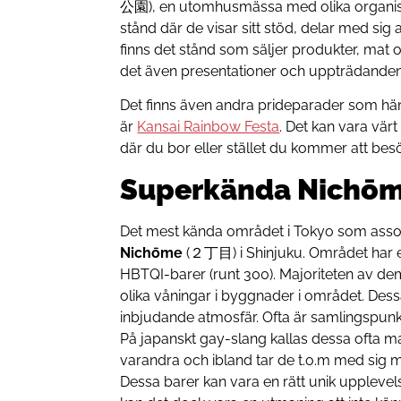
公園), en utomhusmässa med olika organisa
stånd där de visar sitt stöd, delar med si
finns det stånd som säljer produkter, mat o
det även presentationer och uppträdande
Det finns även andra prideparader som hän
är
Kansai Rainbow Festa
. Det kan vara värt
där du bor eller stället du kommer att bes
Superkända Nichō
Det mest kända området i Tokyo som ass
Nichōme
(２丁目) i Shinjuku. Området har en
HBTQI-barer (runt 300). Majoriteten av dem
olika våningar i byggnader i området. Des
inbjudande atmosfär. Ofta är samlingspunk
På japanskt gay-slang kallas dessa ofta m
varandra och ibland tar de t.o.m med sig m
Dessa barer kan vara en rätt unik upplevel