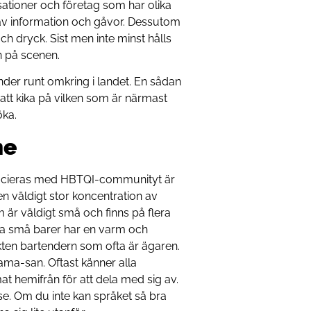
tioner och företag som har olika
g av information och gåvor. Dessutom
ch dryck. Sist men inte minst hålls
n på scenen.
der runt omkring i landet. En sådan
 att kika på vilken som är närmast
öka.
me
ocieras med HBTQI-communityt är
 väldigt stor koncentration av
 är väldigt små och finns på flera
sa små barer har en varm och
ten bartendern som ofta är ägaren.
ama-san. Oftast känner alla
at hemifrån för att dela med sig av.
se. Om du inte kan språket så bra