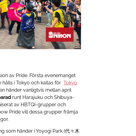
ion av Pride. Första evenemanget
 hålls i Tokyo och kallas för
Tokyo
Den händer vanligtvis mellan april
parad
runt Harajuku och Shibuya-
niserat av HBTQI-grupper och
ow Pride vill dessa grupper främja
gor.
ang som händer i Yoyogi Park (代々木