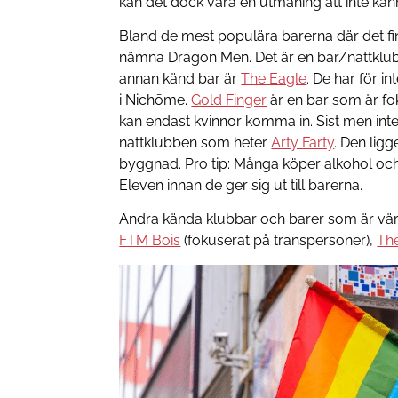
kan det dock vara en utmaning att inte känna
Bland de mest populära barerna där det 
nämna Dragon Men. Det är en bar/nattklubb
annan känd bar är
The Eagle
. De har för in
i Nichōme.
Gold Finger
är en bar som är fo
kan endast kvinnor komma in. Sist men int
nattklubben som heter
Arty Farty
. Den lig
byggnad. Pro tip: Många köper alkohol och
Eleven innan de ger sig ut till barerna.
Andra kända klubbar och barer som är vä
FTM Bois
(fokuserat på transpersoner),
Th