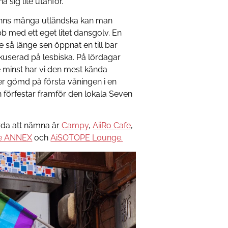
 sig lite utanför.
finns många utländska kan man
 med ett eget litet dansgolv. En
te så länge sen öppnat en till bar
kuserad på lesbiska. På lördagar
e minst har vi den mest kända
ger gömd på första våningen i en
 förfestar framför den lokala Seven
rda att nämna är
Campy
,
AiiRo Cafe
,
e ANNEX
och
AiSOTOPE Lounge.