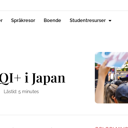
er
Språkresor
Boende
Studentresurser
QI+ i Japan
Lästid:
5
minutes