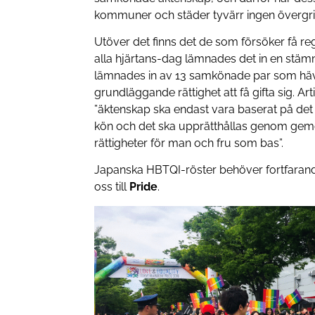
kommuner och städer tyvärr ingen övergri
Utöver det finns det de som försöker få rege
alla hjärtans-dag lämnades det in en stä
lämnades in av 13 samkönade par som häv
grundläggande rättighet att få gifta sig. Ar
”äktenskap ska endast vara baserat på 
kön och det ska upprätthållas genom ge
rättigheter för man och fru som bas”.
Japanska HBTQI-röster behöver fortfarande
oss till
Pride
.