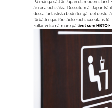
På många sätt är Japan ett modernt land. Ko
är rena och säkra. Dessutom är Japan känt f
dessa fantastiska bedrifter går det desto 
förbättringar, förståelse och acceptans för
kollar vi lite närmare på
livet som HBTQI+