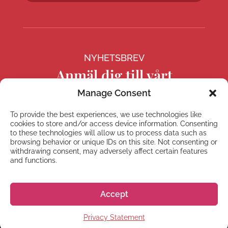
NYHETSBREV
Anmäl dig till vårt
nyhetsbrev
Manage Consent
To provide the best experiences, we use technologies like
cookies to store and/or access device information. Consenting
to these technologies will allow us to process data such as
browsing behavior or unique IDs on this site. Not consenting or
Prenumerera
withdrawing consent, may adversely affect certain features
and functions.
Accept
© 2026 株式会社GoGo World
Privacy Statement