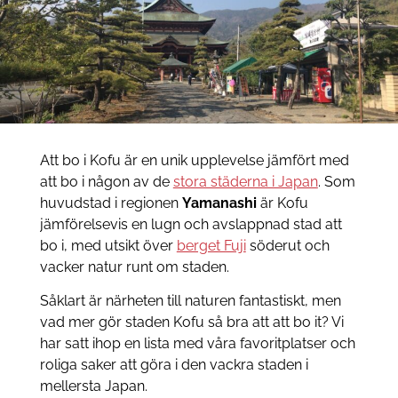
Att bo i Kofu är en unik upplevelse jämfört med
att bo i någon av de
stora städerna i Japan
. Som
huvudstad i regionen
Yamanashi
är Kofu
jämförelsevis en lugn och avslappnad stad att
bo i, med utsikt över
berget Fuji
söderut och
vacker natur runt om staden.
Såklart är närheten till naturen fantastiskt, men
vad mer gör staden Kofu så bra att att bo it? Vi
har satt ihop en lista med våra favoritplatser och
roliga saker att göra i den vackra staden i
mellersta Japan.