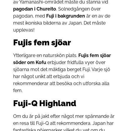
av Yamanashi-området måste du stanna vid
pagodan i Chureito
. Solnedgången över
pagodan, med
Fuji i bakgrunden
är en av de
mest ikoniska bilderna av Japan. Det måste
upplevas!
Fujis fem sjöar
Ytterligare en naturskön plats.
Fujis fem sjöar
söder om Kofu
erbjuder fridfulla vyer över
sjöarna mot det mäktiga berget Fuji. Varje sjö
har något unikt att erbjuda och vi
rekommenderar att besöka och utforska alla
fem.
Fuji-Q Highland
Om du är på jakt efter något mer spännande är
en resa till Fuji-Q att rekommendera. Japan har
fantastiska nöjerparker vilket du vet om du