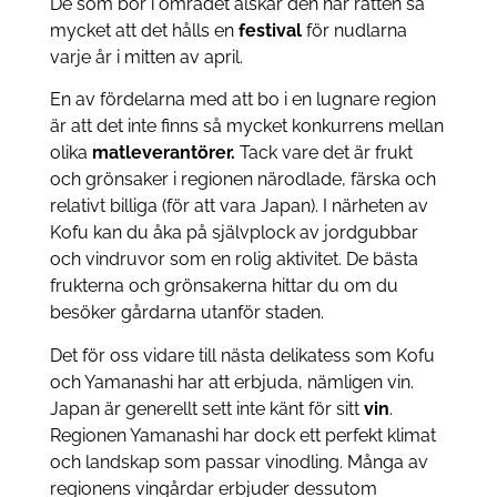
De som bor i området älskar den här rätten så
mycket att det hålls en
festival
för nudlarna
varje år i mitten av april.
En av fördelarna med att bo i en lugnare region
är att det inte finns så mycket konkurrens mellan
olika
matleverantörer.
Tack vare det är frukt
och grönsaker i regionen närodlade, färska och
relativt billiga (för att vara Japan). I närheten av
Kofu kan du åka på självplock av jordgubbar
och vindruvor som en rolig aktivitet. De bästa
frukterna och grönsakerna hittar du om du
besöker gårdarna utanför staden.
Det för oss vidare till nästa delikatess som Kofu
och Yamanashi har att erbjuda, nämligen vin.
Japan är generellt sett inte känt för sitt
vin
.
Regionen Yamanashi har dock ett perfekt klimat
och landskap som passar vinodling. Många av
regionens vingårdar erbjuder dessutom