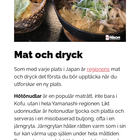
Mat och dryck
Som med varje plats i Japan är
regionens
mat
och dryck det första du bör upptäcka när du
utforskar en ny plats.
Hōtōnudlar
är en populär maträtt, inte bara i
Kofu, utan i hela Yamanashi-regionen. Likt
udonnudlar är hotonudlar tjocka och platta och
serveras i en misobaserad buljong, ofta i en
järngryta. Järngrytan håller rätten varm som i sin
tur kan värma upp själen under hela måltiden.