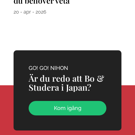
du behöver veta
20 - apr - 2026
GO! GO! NIHON
Är du redo att Bo &
Studera i Japan?
Kom igång