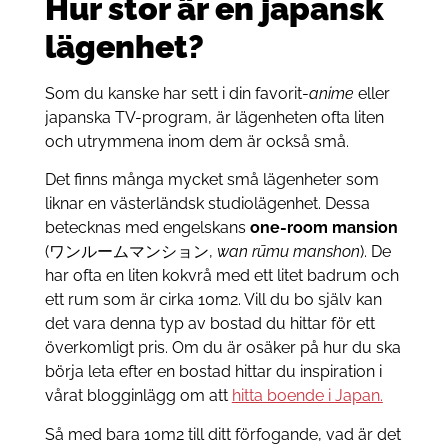
Hur stor är en japansk
lägenhet?
Som du kanske har sett i din favorit-
anime
eller
japanska TV-program, är lägenheten ofta liten
och utrymmena inom dem är också små.
Det finns många mycket små lägenheter som
liknar en västerländsk studiolägenhet. Dessa
betecknas med engelskans
one-room mansion
(ワンルームマンション,
wan rūmu manshon
). De
har ofta en liten kokvrå med ett litet badrum och
ett rum som är cirka 10m2. Vill du bo själv kan
det vara denna typ av bostad du hittar för ett
överkomligt pris. Om du är osäker på hur du ska
börja leta efter en bostad hittar du inspiration i
vårat blogginlägg om att
hitta boende i Japan.
Så med bara 10m2 till ditt förfogande, vad är det