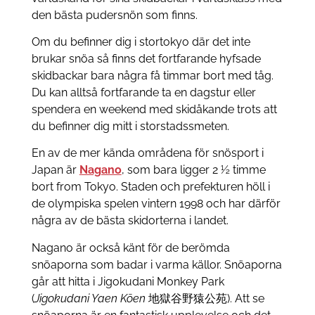
den bästa pudersnön som finns.
Om du befinner dig i stortokyo där det inte
brukar snöa så finns det fortfarande hyfsade
skidbackar bara några få timmar bort med tåg.
Du kan alltså fortfarande ta en dagstur eller
spendera en weekend med skidåkande trots att
du befinner dig mitt i storstadssmeten.
En av de mer kända områdena för snösport i
Japan är
Nagano
, som bara ligger 2 ½ timme
bort from Tokyo. Staden och prefekturen höll i
de olympiska spelen vintern 1998 och har därför
några av de bästa skidorterna i landet.
Nagano är också känt för de berömda
snöaporna som badar i varma källor. Snöaporna
går att hitta i Jigokudani Monkey Park
(
Jigokudani Yaen Kōen
地獄谷野猿公苑). Att se