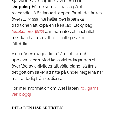
Självklart så är högtider även en tid för
shopping
. För de som vill passa på att
reahandla så är Januari toppen för att det är rea
överallt. Missa inte heller den japanska
traditionen att köpa en så kallad ”lucky bag”
f
ukubukuro
(福袋)
där man inte vet innehållet
men kan ha turen att hitta häftiga saker
jättebilligt.
Vinter är en magisk tid på året att se och
uppleva Japan. Med kalla vinterdagar och ett
överflöd av aktiviteter att välja bland, så finns
det gott om saker att hitta på under helgerna när
man är ledig från studierna.
För mer information om livet i japan,
följ gärna
vår blogg!
DELA DEN HÄR ARTIKELN