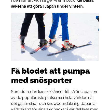
I den här artikeln så ger vi en inblick i
de bästa
sakerna att göra i Japan under vintern.
Få blodet att pumpa
med snösporter
Som du redan kanske känner till, så är Japan en
av de populäraste platserna i hela världen när
det gäller skid- och snowboardåkning. Japan är
världskänd för sina skidbackar i världsklass med