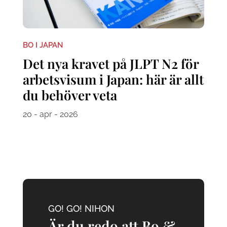
BO I JAPAN
Det nya kravet på JLPT N2 för
arbetsvisum i Japan: här är allt
du behöver veta
20 - apr - 2026
GO! GO! NIHON
Är du redo att Bo &