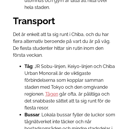
utomhus och gym är lätta att hitta över
hela staden.
Transport
Det är enkelt att ta sig runt i Chiba, och du har
flera alternativ beroende på vart du är på väg.
De flesta studenter hittar sin rutin inom den
första veckan.
Tåg
: JR Sobu-linjen, Keiyo-linjen och Chiba
Urban Monorail är de viktigaste
förbindelserna som kopplar samman
staden med Tokyo och den omgivande
regionen.
Tågen
går ofta, är pålitliga och
det snabbaste sättet att ta sig runt för de
flesta resor.
Bussar
: Lokala bussar fyller de luckor som
tågnätverket inte täcker och når
bostadsområden och mindre stadsdelar i