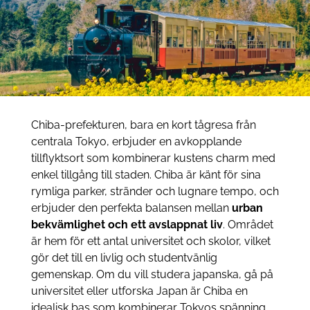
Chiba-prefekturen, bara en kort tågresa från
centrala Tokyo, erbjuder en avkopplande
tillflyktsort som kombinerar kustens charm med
enkel tillgång till staden. Chiba är känt för sina
rymliga parker, stränder och lugnare tempo, och
erbjuder den perfekta balansen mellan
urban
bekvämlighet och ett avslappnat liv
. Området
är hem för ett antal universitet och skolor, vilket
gör det till en livlig och studentvänlig
gemenskap. Om du vill studera japanska, gå på
universitet eller utforska Japan är Chiba en
idealisk bas som kombinerar Tokyos spänning