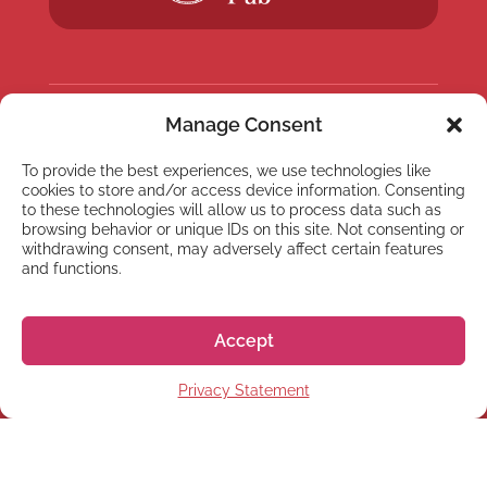
Manage Consent
NYHETSBREV
To provide the best experiences, we use technologies like
Anmäl dig till vårt
cookies to store and/or access device information. Consenting
nyhetsbrev
to these technologies will allow us to process data such as
browsing behavior or unique IDs on this site. Not consenting or
withdrawing consent, may adversely affect certain features
and functions.
Accept
Prenumerera
Privacy Statement
© 2026 株式会社GoGo World