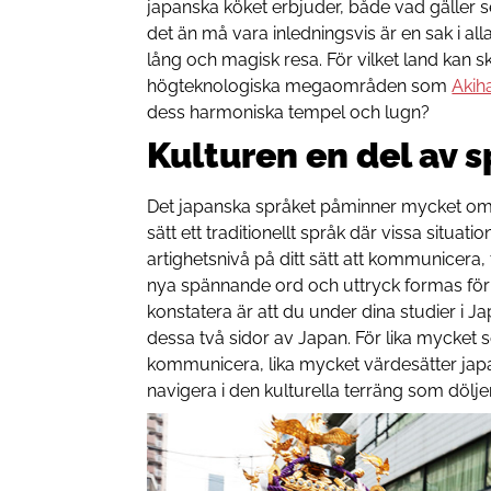
japanska köket erbjuder, både vad gäller s
det än må vara inledningsvis är en sak i alla
lång och magisk resa. För vilket land kan 
högteknologiska megaområden som
Akih
dess harmoniska tempel och lugn?
Kulturen en del av 
Det japanska språket påminner mycket om 
sätt ett traditionellt språk där vissa situati
artighetsnivå på ditt sätt att kommunicera,
nya spännande ord och uttryck formas för
konstatera är att du under dina studier i J
dessa två sidor av Japan. För lika mycket 
kommunicera, lika mycket värdesätter jap
navigera i den kulturella terräng som döljer 