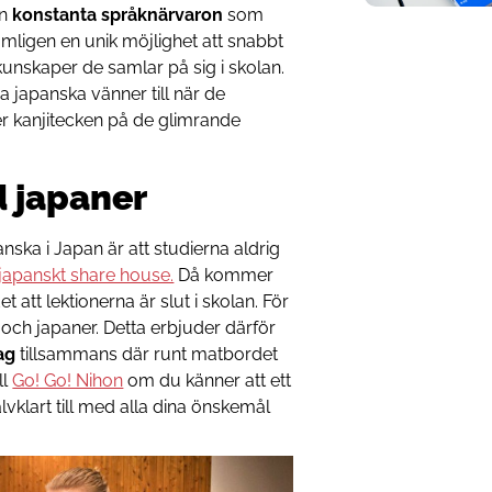
en
konstanta språknärvaron
som
mligen en unik möjlighet att snabbt
unskaper de samlar på sig i skolan.
a japanska vänner till när de
r kanjitecken på de glimrande
 japaner
ska i Japan är att studierna aldrig
japanskt share house.
Då kommer
t att lektionerna är slut i skolan. För
 och japaner. Detta erbjuder därför
ag
tillsammans där runt matbordet
ll
Go! Go! Nihon
om du känner att ett
lvklart till med alla dina önskemål