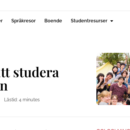
er
Språkresor
Boende
Studentresurser
tt studera
an
Lästid:
4
minutes