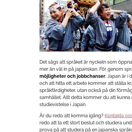
Det sägs att språket är nyckeln som öppn
mer än väl in på japanskan. För genom språ
möjligheter och jobbchanser
. Japan är i
och att hitta ett arbete kommer att ställa kr
språkfärdigheter, utan också på din förmåga
samhället. Allt detta kommer du att kunn
studievistelse i Japan.
Är du redo att komma igång?
Kontakta os
redo att ta ett stort beslut och studera un
prova på att studera på en japanska språk