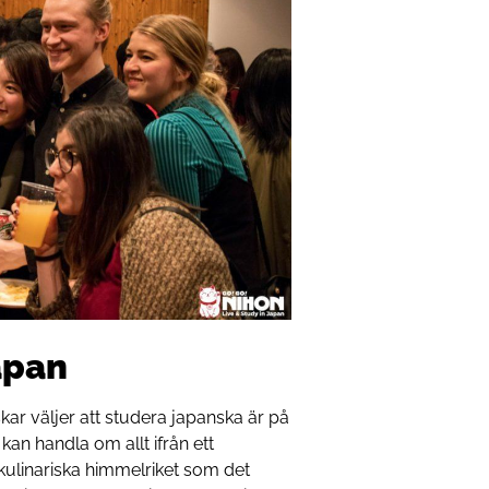
apan
kar väljer att studera japanska är på
t kan handla om allt ifrån ett
t kulinariska himmelriket som det