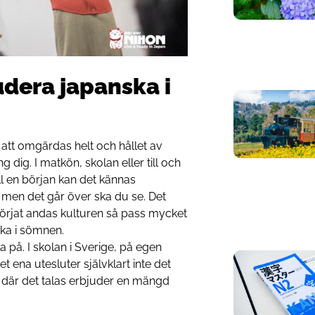
udera japanska i
tt omgärdas helt och hållet av
g dig. I matkön, skolan eller till och
l en början kan det kännas
 men det går över ska du se. Det
örjat andas kulturen så pass mycket
ska i sömnen.
ka på. I skolan i Sverige, på egen
Det ena utesluter självklart inte det
t där det talas erbjuder en mängd