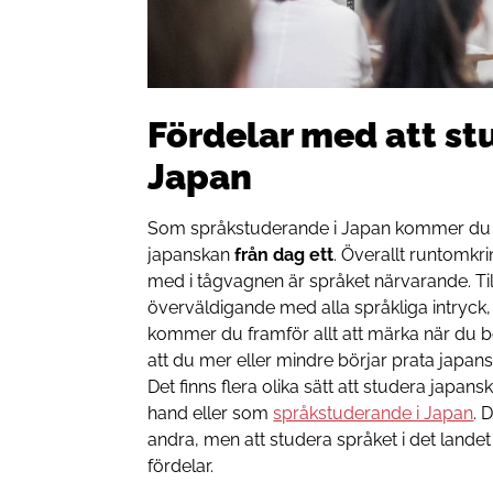
Fördelar med att st
Japan
Som språkstuderande i Japan kommer du a
japanskan
från dag ett
. Överallt runtomkrin
med i tågvagnen är språket närvarande. Til
överväldigande med alla språkliga intryck,
kommer du framför allt att märka när du b
att du mer eller mindre börjar prata japan
Det finns flera olika sätt att studera japans
hand eller som
språkstuderande i Japan
. 
andra, men att studera språket i det lande
fördelar.