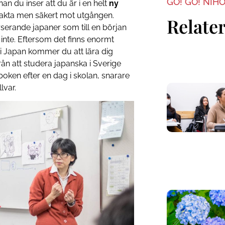
GO! GO! NIH
n du inser att du är i en helt
ny
 sakta men säkert mot utgången.
Relater
serande japaner som till en början
 inte. Eftersom det finns enormt
i Japan kommer du att lära dig
d från att studera japanska i Sverige
boken efter en dag i skolan, snarare
lvar.