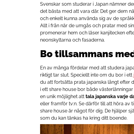
Svenskar som studerar i Japan nämner d
det bästa med att vara där. Det ger dem nä
och enkelt kunna använda sig av de språkk
Allt i från när de umgås och pratar med sin
promenerar hem och läser kanjitecken efte
neonskyltarna och fasaderna.
Bo tillsammans med
En av många fördelar med att studera japan
riktigt tar slut. Speciellt inte om du bor i ett
du att fortsätta prata japanska långt efter de
i ett share house bor både västerlänningar
en unik möjlighet att
tala japanska varje d
eller framför tv:n. Se därför till att höra av ti
share house är något för dig. De hjälper sjä
som du kan tänkas ha kring ditt boende.