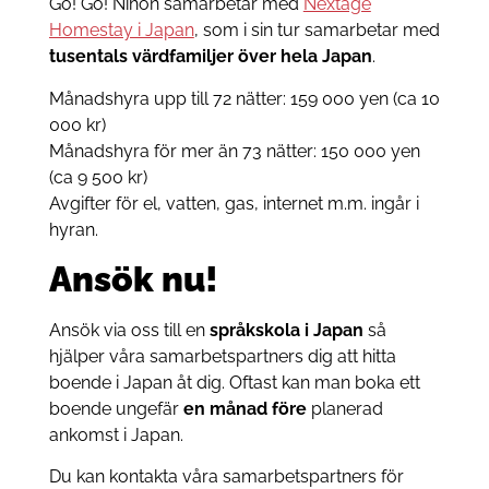
Go! Go! Nihon samarbetar med
Nextage
Homestay i Japan
, som i sin tur samarbetar med
tusentals
värdfamiljer över hela Japan
.
Månadshyra upp till 72 nätter: 159 000 yen (ca 10
000 kr)
Månadshyra för mer än 73 nätter: 150 000 yen
(ca 9 500 kr)
Avgifter för el, vatten, gas, internet m.m. ingår i
hyran.
Ansök nu!
Ansök via oss till en
språkskola
i Japan
så
hjälper våra samarbetspartners dig att hitta
boende i Japan åt dig. Oftast kan man boka ett
boende ungefär
en månad före
planerad
ankomst i Japan.
Du kan kontakta våra samarbetspartners för