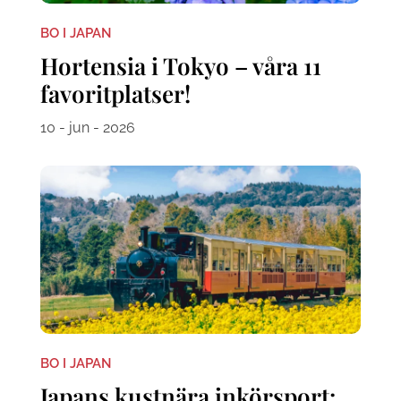
BO I JAPAN
Hortensia i Tokyo – våra 11
favoritplatser!
10 - jun - 2026
BO I JAPAN
Japans kustnära inkörsport: