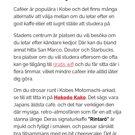
Caféer är populära i Kobe och det finns många
alternativ att välja mellan om du letar efter en
god kaffe eller ett lugnt ställe att studera på.
Stadens centrum är platsen du vill besöka om
du letar efter kändare kedjor. Där kan du bland
annat hitta San Marco, Doutor och Starbucks,
bra platser om du vill studera eftersom de ofta
kan ge tillgång till
gratis wifi
och du får sitta där i
flera timmar, vilket mindre caféer inte alltid låter
dig göra.
Om du strosar runt i Kobes Motomachi-arkad,
se till att titta in på
Hokodo Kako
. Det sägs vara
Japans äldsta café, och det har verkligen den
där mysiga, retro-atmosfären som får en att vilja
stanna länge. Deras signaturkaffe
”Rintarō”
är
mjukt och fylligt i smaken, och passar särskilt
bra tillsammans med en bit cheesecake. Det är