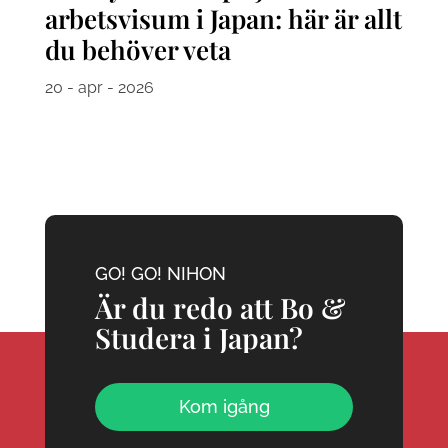
arbetsvisum i Japan: här är allt
du behöver veta
20 - apr - 2026
GO! GO! NIHON
Är du redo att Bo &
Studera i Japan?
Kom igång