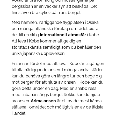
Rokko är bra för hiking och höstfärgerna på
bergssidan är en vacker syn att beskåda. Det
finns även bra cykelspår runt berget.
Med hamnen, närliggande flygplatsen i Osaka
och många utländska företag i området bidrar
det till en riktig
internationell atmosfär
i Kobe.
Att leva i Kobe kommer att ge dig en
storstadskänsla samtidigt som du behåller den
unika japanska upplevelsen.
En annan fördel med att leva i Kobe är tillgången
till alla närliggande onsen. I många andra städer
kan du behöva göra en längre tur och bege dig
mot bergen för att njuta av onsen. I Kobe kan du
göra detta under en dag. Med en snabb resa
med linbanan längs berget Rokko kan du njuta
av onsen.
Arima onsen
är ett av de mest kända
ställena i området och möjligtvis en av de äldsta
i landet.