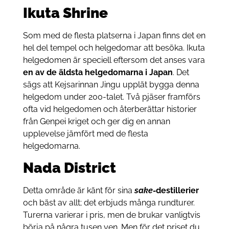
Ikuta Shrine
Som med de flesta platserna i Japan finns det en
hel del tempel och helgedomar att besöka. Ikuta
helgedomen är speciell eftersom det anses vara
en av de äldsta helgedomarna i Japan
. Det
sägs att Kejsarinnan Jingu upplät bygga denna
helgedom under 200-talet. Två pjäser framförs
ofta vid helgedomen och återberättar historier
från Genpei kriget och ger dig en annan
upplevelse jämfört med de flesta
helgedomarna.
Nada District
Detta område är känt för sina
sake-
destillerier
och bäst av allt; det erbjuds många rundturer.
Turerna varierar i pris, men de brukar vanligtvis
börja på några tusen yen. Men för det priset du