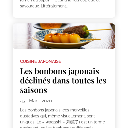
ramen au Japon ? C’est à la fois copieux et
savoureux. Littéralement...
CUISINE JAPONAISE
Les bonbons japonais
déclinés dans toutes les
saisons
25 - Mar - 2020
Les bonbons japonais, ces merveilles
gustatives qui, même visuellement, sont
uniques. Le « wagashi » (和菓子) est un terme
désignant les les bonbons traditionnels