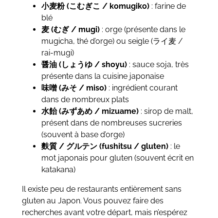
小麦粉 (こむぎこ / komugiko)
: farine de
blé
麦 (むぎ / mugi)
: orge (présente dans le
mugicha, thé d’orge) ou seigle (ライ麦 /
rai-mugi)
醤油 (しょうゆ / shoyu)
: sauce soja, très
présente dans la cuisine japonaise
味噌 (みそ / miso)
: ingrédient courant
dans de nombreux plats
水飴 (みずあめ / mizuame)
: sirop de malt,
présent dans de nombreuses sucreries
(souvent à base d’orge)
麩質 / グルテン (fushitsu / gluten)
: le
mot japonais pour gluten (souvent écrit en
katakana)
Il existe peu de restaurants entièrement sans
gluten au Japon. Vous pouvez faire des
recherches avant votre départ, mais n’espérez