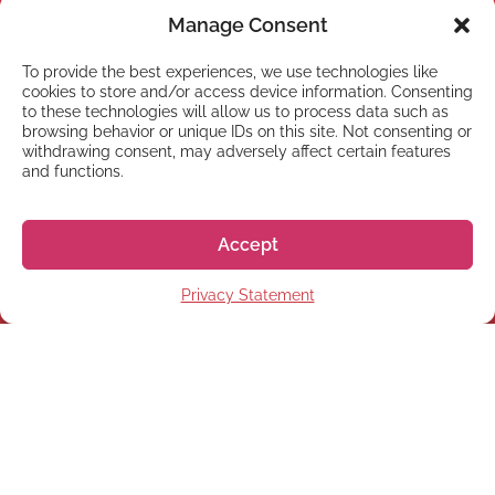
Manage Consent
To provide the best experiences, we use technologies like
cookies to store and/or access device information. Consenting
to these technologies will allow us to process data such as
browsing behavior or unique IDs on this site. Not consenting or
withdrawing consent, may adversely affect certain features
and functions.
NEWSLETTER
Abonnez-vous à notre
Accept
Newsletter
Privacy Statement
S'abonner