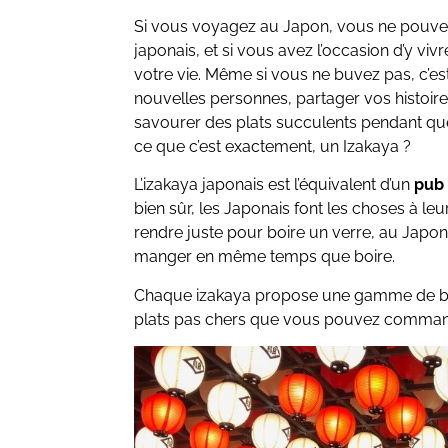
Si vous voyagez au Japon, vous ne pouvez
japonais, et si vous avez l’occasion d’y viv
votre vie. Même si vous ne buvez pas, c’es
nouvelles personnes, partager vos histoir
savourer des plats succulents pendant qu
ce que c’est exactement, un Izakaya ?
L’izakaya japonais est l’équivalent d’un
pub 
bien sûr, les Japonais font les choses à leur
rendre juste pour boire un verre, au Japon, 
manger en même temps que boire.
Chaque izakaya propose une gamme de bo
plats pas chers que vous pouvez commande