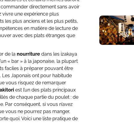
z commander directement sans avoir
ez vivre une expérience plus
s les plus anciens et les plus petits,
mpétences en matière de lecture de
ouver avec des plats étranges que
er de la
nourriture
dans les izakaya
n « bar » à la japonaise, la plupart
s faciles à préparer pouvant être
t. Les Japonais ont pour habitude
ce que vous risquez de remarquer
akitori
est l’un des plats principaux
llés de chaque partie du poulet : de
ge. Par conséquent, si vous n’avez
ue vous ne pourrez pas manger,
te quoi. Voici une liste pratique de