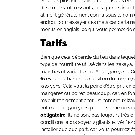
Pour les plus téméraires, certains des end
des snacks intéressants, tels que les insec
aliment généralement connu sous le nom
endroit pour essayer ces mets car certain
menus en anglais, ce qui vous permet de s
Tarifs
Bien que cela dépende du lieu dans lequel
type de nourriture utilisé dans les izakaya,
marchés et varient entre 60 et 300 yens. 
fixes
pour chaque proposition du menu (nou
350 yens. Cela vaut la peine d’être pris en
mangerez ou boirez beaucoup, car, en fonct
revenir rapidement cher. De nombreux iza
entre 200 et 500 yens par personne ou vo
obligatoire
. Ils ne sont pas toujours très di
conditions, alors soyez vigilants et vérifiez
installer quelque part, car vous pourriez ê