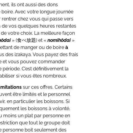
ent, ils ont aussi des dons
de boire. Avec votre longue journée
ur rentrer chez vous qui passe vers
 de vos quelques heures restantes
a de votre choix. La meilleure façon
hōdai
» (食べ放題) et «
nomihōdai
»
ettant de manger ou de boire
à
 des izakaya. Vous payez des frais
rée et vous pouvez commander
période. C’est définitivement la
abiliser si vous êtes nombreux.
imitations
sur ces offres. Certains
vent être limités et le personnel
r, en particulier les boissons. Si
iquement les boissons à volonté,
moins un plat par personne en
estriction que tout le groupe doit
une personne boit seulement des