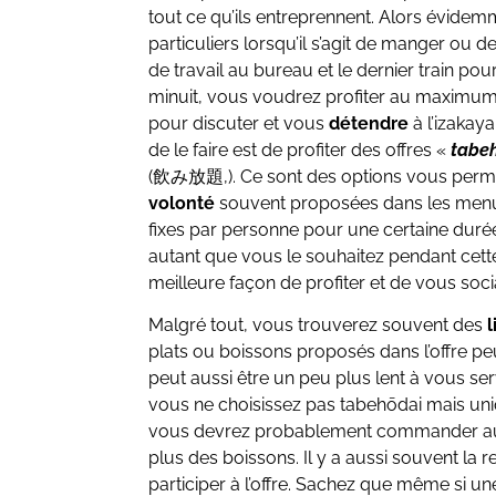
tout ce qu’ils entreprennent. Alors évidemm
particuliers lorsqu’il s’agit de manger ou 
de travail au bureau et le dernier train po
minuit, vous voudrez profiter au maximum
pour discuter et vous
détendre
à l’izakay
de le faire est de profiter des offres «
tabe
(飲み放題,). Ce sont des options vous perm
volonté
souvent proposées dans les menus
fixes par personne pour une certaine du
autant que vous le souhaitez pendant cette 
meilleure façon de profiter et de vous soci
Malgré tout, vous trouverez souvent des
l
plats ou boissons proposés dans l’offre peu
peut aussi être un peu plus lent à vous servi
vous ne choisissez pas tabehōdai mais un
vous devrez probablement commander au 
plus des boissons. Il y a aussi souvent la r
participer à l’offre. Sachez que même si 