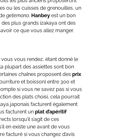
roits les plus anciens proposeront
tes ou les cuisses de grenouilles, un
 de
getemono
.
Hanbey
est un bon
s des plus grands izakaya ont des
avoir ce que vous allez manger.
 vous vous rendez, étant donné le
 la plupart des assiettes sont bon
Certaines chaînes proposent des
prix
rriture et boisson) entre 300 et
 compte si vous ne savez pas si vous
ion des plats choisi, cela pourrait
kaya japonais facturent également
us facturent un
plat d’apéritif
rects lorsqu’il s’agit de ces
 s’il en existe une avant de vous
tre facturé si vous changez d’avis