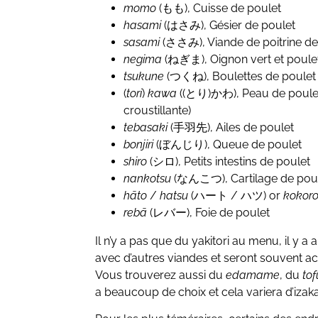
momo
(もも), Cuisse de poulet
hasami
(はさみ), Gésier de poulet
sasami
(ささみ), Viande de poitrine de
negima
(ねぎま), Oignon vert et poule
tsukune
(つくね), Boulettes de poulet
(
tori
)
kawa
((とり)かわ), Peau de poulet (g
croustillante)
tebasaki
(手羽先), Ailes de poulet
bonjiri
(ぼんじり), Queue de poulet
shiro
(シロ), Petits intestins de poulet
nankotsu
(なんこつ), Cartilage de pou
hāto
/
hatsu
(ハート / ハツ) or
kokor
rebā
(レバー), Foie de poulet
Il n’y a pas que du yakitori au menu, il y a
avec d’autres viandes et seront souvent 
Vous trouverez aussi du
edamame
, du
tof
a beaucoup de choix et cela variera d’izak