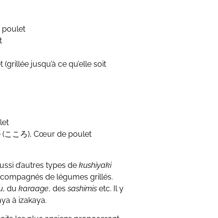
 poulet
t
rillée jusqu’à ce qu’elle soit
let
o
(こころ), Cœur de poulet
 aussi d’autres types de
kushiyaki
accompagnés de légumes grillés.
u
, du
karaage
, des
sashimis
etc. Il y
aya à izakaya.