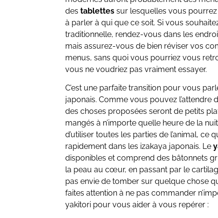
des
tablettes
sur lesquelles vous pourre
à parler à qui que ce soit. Si vous souhait
traditionnelle, rendez-vous dans les endroit
mais assurez-vous de bien réviser vos co
menus, sans quoi vous pourriez vous retr
vous ne voudriez pas vraiment essayer.
C’est une parfaite transition pour vous parl
japonais. Comme vous pouvez l’attendre d’u
des choses proposées seront de petits plat
mangés à n’importe quelle heure de la nui
d’utiliser toutes les parties de l’animal, 
rapidement dans les izakaya japonais. Le
y
disponibles et comprend des bâtonnets gri
la peau au cœur, en passant par le cartila
pas envie de tomber sur quelque chose q
faites attention à ne pas commander n’impor
yakitori pour vous aider à vous repérer :