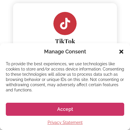
TikTok
Manage Consent
To provide the best experiences, we use technologies like
cookies to store and/or access device information. Consenting
to these technologies will allow us to process data such as
browsing behavior or unique IDs on this site. Not consenting or
withdrawing consent, may adversely affect certain features
and functions.
WHO WE ARE
Accept
Go! Go! Nihon Live and
Privacy Statement
Study in Japan!