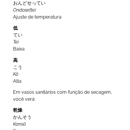
おんどせってい
Ondosettei
Ajuste de temperatura
低
てい
Tei
Baixa
高
こう
Kō
Alta
Em vasos sanitários com função de secagem,
você verá:
乾燥
かんそう
Kansō