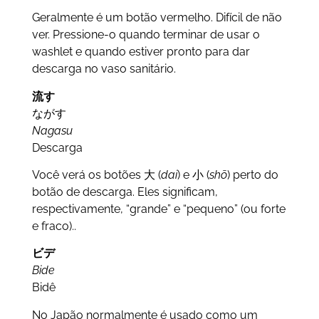
Geralmente é um botão vermelho. Difícil de não
ver. Pressione-o quando terminar de usar o
washlet e quando estiver pronto para dar
descarga no vaso sanitário.
流す
ながす
Nagasu
Descarga
Você verá os botões
大 (
dai
) e 小 (
shō
) perto do
botão de descarga. Eles significam,
respectivamente, “grande” e “pequeno” (ou forte
e fraco).
.
ビデ
Bide
Bidê
No Japão normalmente é usado como um