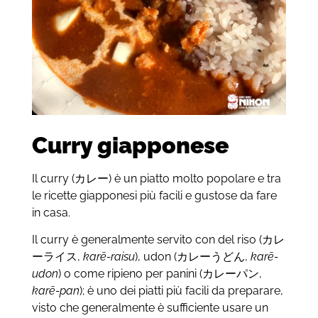
Curry giapponese
Il curry (カレー) è un piatto molto popolare e tra
le ricette giapponesi più facili e gustose da fare
in casa.
Il curry è generalmente servito con del riso (カレ
ーライス,
karē-raisu
), udon (カレーうどん,
karē-
udon
) o come ripieno per panini (カレーパン,
karē-pan
); è uno dei piatti più facili da preparare,
visto che generalmente è sufficiente usare un