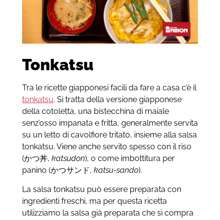
Tonkatsu
Tra le ricette giapponesi facili da fare a casa c’è il
tonkatsu
. Si tratta della versione giapponese
della cotoletta, una bistecchina di maiale
senz’osso impanata e fritta, generalmente servita
su un letto di cavolfiore tritato, insieme alla salsa
tonkatsu. Viene anche servito spesso con il riso
(かつ丼,
katsudon
), o come imbottitura per
panino (かつサンド,
katsu-sando
).
La salsa tonkatsu può essere preparata con
ingredienti freschi, ma per questa ricetta
utilizziamo la salsa già preparata che si compra