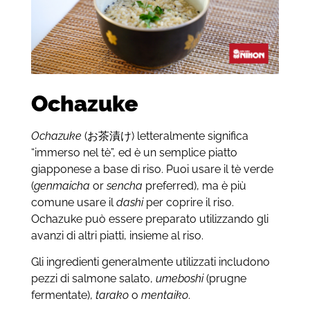
Ochazuke
Ochazuke
(お茶漬け) letteralmente significa
“immerso nel tè”, ed è un semplice piatto
giapponese a base di riso. Puoi usare il tè verde
(
genmaicha
or
sencha
preferred), ma è più
comune usare il
dashi
per coprire il riso.
Ochazuke può essere preparato utilizzando gli
avanzi di altri piatti, insieme al riso.
Gli ingredienti generalmente utilizzati includono
pezzi di salmone salato,
umeboshi
(prugne
fermentate),
tarako
o
mentaiko
.