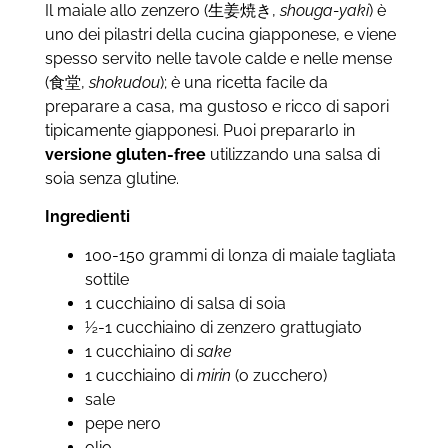
Il maiale allo zenzero (生姜焼き,
shouga-yaki
) è
uno dei pilastri della cucina giapponese, e viene
spesso servito nelle tavole calde e nelle mense
(食堂,
shokudou
); è una ricetta facile da
preparare a casa, ma gustoso e ricco di sapori
tipicamente giapponesi. Puoi prepararlo in
versione gluten-free
utilizzando una salsa di
soia senza glutine.
Ingredienti
100-150 grammi di lonza di maiale tagliata
sottile
1 cucchiaino di salsa di soia
½-1 cucchiaino di zenzero grattugiato
1 cucchiaino di
sake
1 cucchiaino di
mirin
(o zucchero)
sale
pepe nero
olio