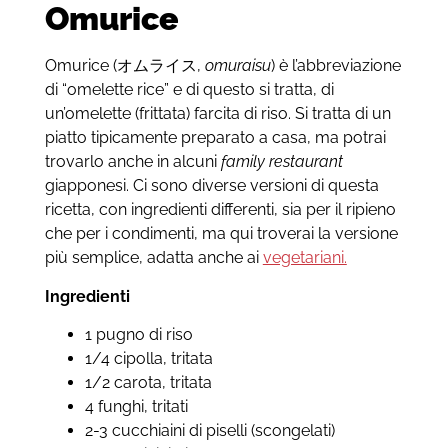
Omurice
Omurice (オムライス,
omuraisu
) è l’abbreviazione
di “omelette rice” e di questo si tratta, di
un’omelette (frittata) farcita di riso. Si tratta di un
piatto tipicamente preparato a casa, ma potrai
trovarlo anche in alcuni
family restaurant
giapponesi. Ci sono diverse versioni di questa
ricetta, con ingredienti differenti, sia per il ripieno
che per i condimenti, ma qui troverai la versione
più semplice, adatta anche ai
vegetariani.
Ingredienti
1 pugno di riso
1/4 cipolla, tritata
1/2 carota, tritata
4 funghi, tritati
2-3 cucchiaini di piselli (scongelati)