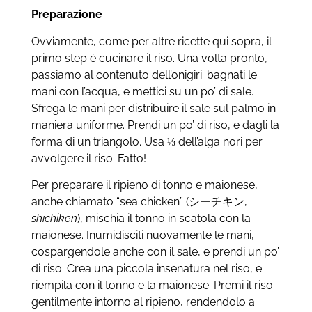
Preparazione
Ovviamente, come per altre ricette qui sopra, il
primo step è cucinare il riso. Una volta pronto,
passiamo al contenuto dell’onigiri: bagnati le
mani con l’acqua, e mettici su un po’ di sale.
Sfrega le mani per distribuire il sale sul palmo in
maniera uniforme. Prendi un po’ di riso, e dagli la
forma di un triangolo. Usa ⅓ dell’alga nori per
avvolgere il riso. Fatto!
Per preparare il ripieno di tonno e maionese,
anche chiamato “sea chicken” (シーチキン,
shīchiken
), mischia il tonno in scatola con la
maionese. Inumidisciti nuovamente le mani,
cospargendole anche con il sale, e prendi un po’
di riso. Crea una piccola insenatura nel riso, e
riempila con il tonno e la maionese. Premi il riso
gentilmente intorno al ripieno, rendendolo a