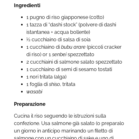
Ingredienti
1 pugno di riso giapponese (cotto)
1 tazza di “dashi stock” (polvere di dashi
istantanea + acqua bollente)
½ cucchiaino di salsa di soia
1 cucchiaino di
bubu arare
(piccoli cracker
di riso) or 1
senbei
spezzettato
2 cucchiaini di salmone salato spezzettato
1 cucchiaino di semi di sesamo tostati
1 nori tritata (alga)
1 foglia di
shiso
, tritata
wasabi
Preparazione
Cucina il riso seguendo le istruzioni sulla
confezione. Usa salmone già salato (o preparalo
un giorno in anticipo marinando un filetto di
salmone con un cucchiaino di sake e uno di