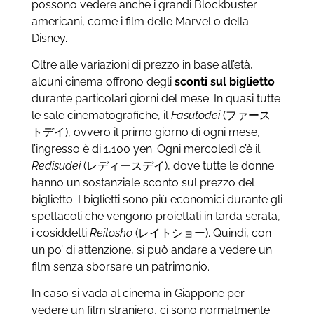
possono vedere anche i grandi Blockbuster
americani, come i film delle Marvel o della
Disney.
Oltre alle variazioni di prezzo in base all’età,
alcuni cinema offrono degli
sconti sul biglietto
durante particolari giorni del mese. In quasi tutte
le sale cinematografiche, il
Fasutodei
(ファース
トデイ), ovvero il primo giorno di ogni mese,
l’ingresso è di 1,100 yen. Ogni mercoledì c’è il
Redisudei
(レディースデイ), dove tutte le donne
hanno un sostanziale sconto sul prezzo del
biglietto. I biglietti sono più economici durante gli
spettacoli che vengono proiettati in tarda serata,
i cosiddetti
Reitosho
(レイトショー). Quindi, con
un po’ di attenzione, si può andare a vedere un
film senza sborsare un patrimonio.
In caso si vada al cinema in Giappone per
vedere un film straniero, ci sono normalmente