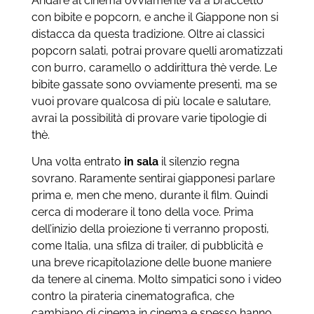
Andare al cinema ovviamente va a braccetto
con bibite e popcorn, e anche il Giappone non si
distacca da questa tradizione. Oltre ai classici
popcorn salati, potrai provare quelli aromatizzati
con burro, caramello o addirittura thè verde. Le
bibite gassate sono ovviamente presenti, ma se
vuoi provare qualcosa di più locale e salutare,
avrai la possibilità di provare varie tipologie di
thè.
Una volta entrato
in sala
il silenzio regna
sovrano. Raramente sentirai giapponesi parlare
prima e, men che meno, durante il film. Quindi
cerca di moderare il tono della voce. Prima
dell’inizio della proiezione ti verranno proposti,
come Italia, una sfilza di trailer, di pubblicità e
una breve ricapitolazione delle buone maniere
da tenere al cinema. Molto simpatici sono i video
contro la pirateria cinematografica, che
cambiano di cinema in cinema e spesso hanno