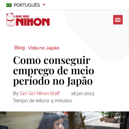
PORTUGUÊS
Blog ·
Vida no Japão
Como conseguir
emprego de meio
período no Japão
By
Go! Go! Nihon Staff
18 jan 2023
Tempo de leitura:
5
minutos