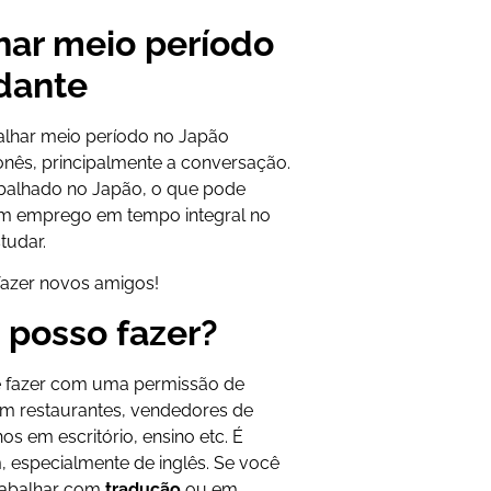
har meio período
dante
balhar meio período no Japão
nês, principalmente a conversação.
abalhado no Japão, o que pode
 um emprego em tempo integral no
tudar.
fazer novos amigos!
 posso fazer?
e fazer com uma permissão de
m restaurantes, vendedores de
os em escritório, ensino etc. É
, especialmente de inglês. Se você
trabalhar com
tradução
ou em