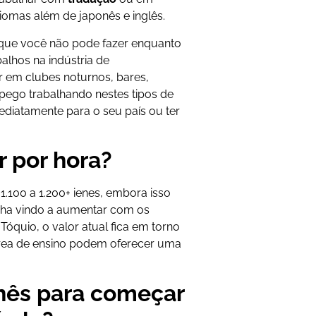
omas além de japonês e inglês.
 que você não pode fazer enquanto
abalhos na indústria de
r em clubes noturnos, bares,
r pego trabalhando nestes tipos de
diatamente para o seu país ou ter
 por hora?
1.100 a 1.200+ ienes, embora isso
enha vindo a aumentar com os
óquio, o valor atual fica em torno
área de ensino podem oferecer uma
onês para começar