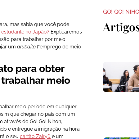
GO! GO! NIH
Artigo
 cara, mas sabia que você pode
e estudante no Japão?
Explicaremos
são para trabalhar por meio
njar um
arubaito
(“emprego de meio
to para obter
trabalhar meio
abalhar meio período em qualquer
assim que chegar no país com um
m através do Go! Go! Nihon,
do e entregue a imigração na hora
rá o seu
cartão Zairyū
e um