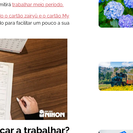
mitirá
trabalhar meio período.
do o cartão zairyū e o cartão My
o para facilitar um pouco a sua
ar a trabalhar?