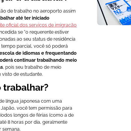
ão de trabalho no aeroporto assim
alhar até ter iniciado
ite oficial dos serviços de imigração
ncedida se “o requerente estiver
onadas ao seu status de residência
em tempo parcial, você só poderá
 escola de idiomas e frequentando
oderá continuar trabalhando meio
as
, pois seu trabalho de meio
 visto de estudante.
 trabalhar?
 de língua japonesa com uma
o Japão, você tem permissão para
íodos longos de férias (como a de
até 8 horas por dia, geralmente
r semana.