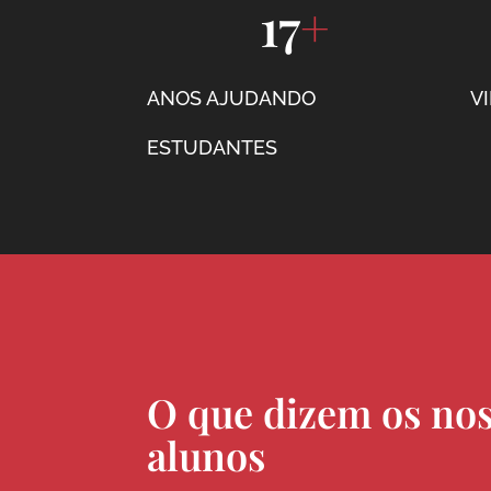
17
+
ANOS AJUDANDO
V
ESTUDANTES
O que dizem os no
alunos