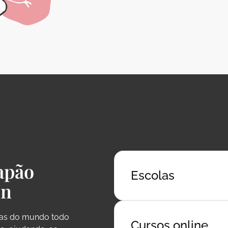
apão
Escolas
on
oas do mundo todo
Cursos online