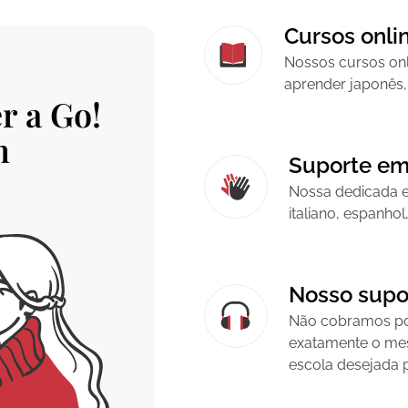
Cursos onlin
Nossos cursos onl
aprender japonês,
r a Go!
n
Suporte em
Nossa dedicada e
italiano, espanho
Nosso supor
Não cobramos por
exatamente o mes
escola desejada p