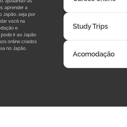
ão, ajudando-as
s: aprender a
o Japão, seja por
dar você na
Study Trips
odação e
 pode ir ao Japão
os online criados
esa no Japão.
Acomodação