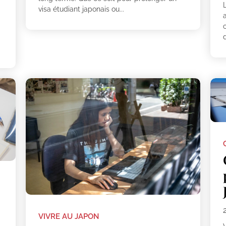
L
visa étudiant japonais ou...
a
c
d
VIVRE AU JAPON