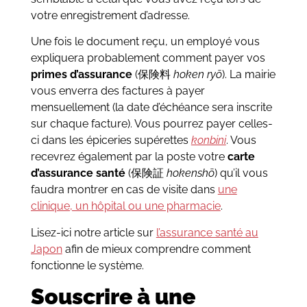
votre enregistrement d’adresse.
Une fois le document reçu, un employé vous
expliquera probablement comment payer vos
primes d’assurance
(保険料
hoken ryō
). La mairie
vous enverra des factures à payer
mensuellement (la date d’échéance sera inscrite
sur chaque facture). Vous pourrez payer celles-
ci dans les épiceries supérettes
konbini
. Vous
recevrez également par la poste votre
carte
d’assurance santé
(保険証
hokenshō
) qu’il vous
faudra montrer en cas de visite dans
une
clinique, un hôpital ou une pharmacie
.
Lisez-ici notre article sur
l’assurance santé au
Japon
afin de mieux comprendre comment
fonctionne le système.
Souscrire à une