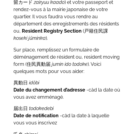
留カード
zairyuu kaado
) et votre passeport et
rendez-vous à la mairie japonaise de votre
quartier. Il vous faudra vous rendre au
département des enregistrements des résidents
ou,
Resident Registry Section
(戸籍住民課
koseki jūminka
).
Sur place, remplissez un formulaire de
déménagement de résident ou, resident moving
form (住民異動届
jumin ido todoke
). Voici
quelques mots pour vous aider:
異動日
idōbi
Date du changement d’adresse
-càd la date où
vous avez emménagé.
届出日
todokedebi
Date de notification
-càd la date à laquelle
vous vous inscrivez