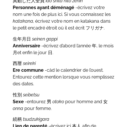
異動した人全員
idō shita hito zenin
Personnes ayant déménagé
-écrivez votre
nom une fois de plus ici. Si vous connaissez les
katakana,
écrivez votre nom en katakana dans
le petit encadré étroit où il est écrit フリガナ.
生年月日
seinen gappi
Anniversaire
-écrivez d’abord l’année 年, le mois
月et enfin le jour 日.
西暦
seireki
Ere commune
-càd le calendrier de l’ouest.
Entourez cette mention lorsque vous remplissez
des dates.
性別
seibetsu
Sexe
-entourez 男
otoko
pour homme and 女
onna
pour femme.
続柄
tsudzukigara
Lien de parenté
-écrivez ici 本人 afin de