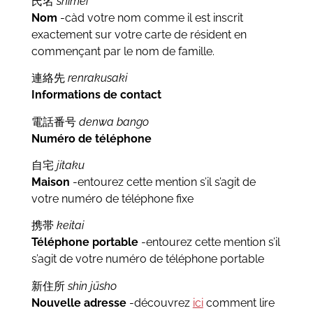
氏名
shimei
Nom
-càd votre nom comme il est inscrit
exactement sur votre carte de résident en
commençant par le nom de famille.
連絡先
renrakusaki
Informations de contact
電話番号
denwa bango
Numéro de téléphone
自宅
jitaku
Maison
-entourez cette mention s’il s’agit de
votre numéro de téléphone fixe
携帯
keitai
Téléphone portable
-entourez cette mention s’il
s’agit de votre numéro de téléphone portable
新住所
shin jūsho
Nouvelle adresse
-découvrez
ici
comment lire