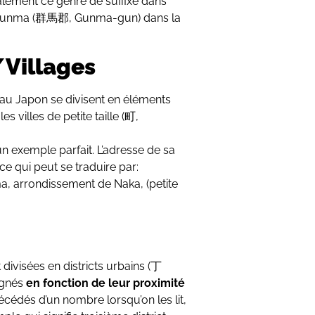
éralement ce genre de suffixe dans
de Gunma (群馬郡, Gunma-gun) dans la
s/Villages
au Japon se divisent en éléments
 villes de petite taille (町,
exemple parfait. L’adresse de sa
i peut se traduire par:
a, arrondissement de Naka, (petite
divisées en districts urbains (丁
ignés
en fonction de leur proximité
récédés d’un nombre lorsqu’on les lit,