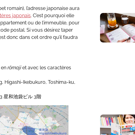
bet romain), l’adresse japonaise aura
tères japonais
. C’est pourquoi elle
’appartement ou de l’immeuble, pour
code postal. Si vous désirez taper
’est donc dans cet ordre qu’il faudra
en
rōmaji
et avec les caractères
g, Higashi-Ikebukuro, Toshima-ku,
3-3 星和池袋ビル 3階