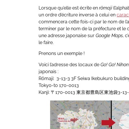
Lorsque qu’elle est écrite en
rōmaji
(l’alpha
un ordre d’écriture inverse à celui en
carac
commencera cette fois-ci par le nom de l
terminer par le nom de la préfecture et le 
une adresse japonaise sur
Google Maps
, c
le faire.
Prenons un exemple !
Voici l’adresse des locaux de
Go! Go! Nihon
japonais :
Rōmaji: 3-13-3 3F Seiwa Ikebukuro buildin
Tokyo-to 170-0013
Kanji: 〒170-0013 東京都豊島区東池袋3-1