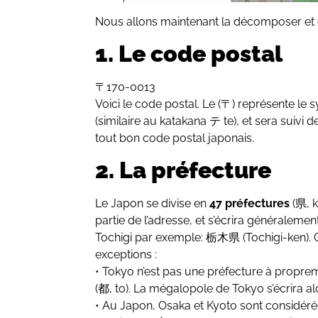
Nous allons maintenant la décomposer et en
1. Le code postal
〒170-0013
Voici le code postal. Le (〒) représente le
(similaire au katakana テ te), et sera suiv
tout bon code postal japonais.
2. La préfecture
Le Japon se divise en
47 préfectures
(県, k
partie de l’adresse, et s’écrira généralem
Tochigi par exemple: 栃木県 (Tochigi-ken). C
exceptions :
• Tokyo n’est pas une préfecture à propre
(都, to). La mégalopole de Tokyo s’écrira 
• Au Japon, Osaka et Kyoto sont considé