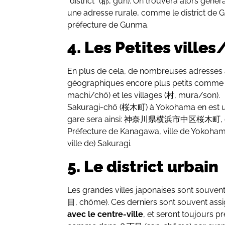
‘’district’’ (郡, gun). On trouvera alors gén
une adresse rurale, comme le district 
préfecture de Gunma.
4. Les Petites ville
En plus de cela, de nombreuses adresses 
géographiques encore plus petits comme les
machi/chō) et les villages (村, mura/son).
Sakuragi-chō (桜木町) à Yokohama en est un 
gare sera ainsi: 神奈川県横浜市中区桜木町, ce qu
Préfecture de Kanagawa, ville de Yokoham
ville de) Sakuragi.
5. Le district urbain
Les grandes villes japonaises sont souvent 
目, chōme). Ces derniers sont souvent ass
avec le centre-ville
, et seront toujours p