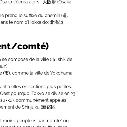
d’Osaka s’écrira alors : 大阪府 (Osaka-
le prend le suffixe du chemin (道,
ris dans le nom d’Hokkaido: 北海道
ent/comté)
 se compose de la ville (市, shi), de
un).
fixe (市), comme la ville de Yokohama
ant à elles en sections plus petites,
. C’est pourquoi Tokyo se divise en 23
tsu-ku), communément appelés
ndissement de Shinjuku (新宿区,
et moins peuplées par ‘’comté’’ ou