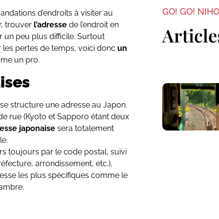
GO! GO! NIH
andations d’endroits à visiter au
r, trouver
l’adresse
de l’endroit en
Article
 un peu plus difficile. Surtout
ter les pertes de temps, voici donc
un
me un pro.
ises
se structure une adresse au Japon.
e rue (Kyoto et Sapporo étant deux
resse japonaise
sera totalement
le.
toujours par le code postal, suivi
éfecture, arrondissement, etc.),
dresse les plus spécifiques comme le
hambre.