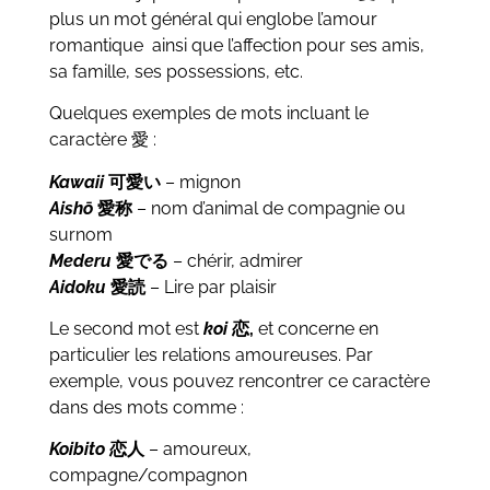
plus un mot général qui englobe l’amour
romantique ainsi que l’affection pour ses amis,
sa famille, ses possessions, etc.
Quelques exemples de mots incluant le
caractère 愛 :
Kawaii
可愛い
– mignon
Aishō
愛称
– nom d’animal de compagnie ou
surnom
Mederu
愛でる
– chérir, admirer
Aidoku
愛読
– Lire par plaisir
Le second mot est
koi
恋,
et concerne en
particulier les relations amoureuses. Par
exemple, vous pouvez rencontrer ce caractère
dans des mots comme :
Koibito
恋人
– amoureux,
compagne/compagnon