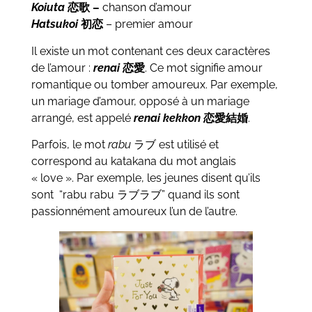
Koiuta
恋歌 –
chanson d’amour
Hatsukoi
初恋
– premier amour
Il existe un mot contenant ces deux caractères
de l’amour :
renai
恋愛
. Ce mot signifie amour
romantique ou tomber amoureux. Par exemple,
un mariage d’amour, opposé à un mariage
arrangé, est appelé
renai kekkon
恋愛結婚
.
Parfois, le mot
rabu
ラブ est utilisé et
correspond au katakana du mot anglais
« love ». Par exemple, les jeunes disent qu’ils
sont “rabu rabu ラブラブ” quand ils sont
passionnément amoureux l’un de l’autre.