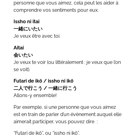
personne que vous aimez, cela peut les aider à
comprendre vos sentiments pour eux.
Issho ni itai
一緒にいたい
Je veux être avec toi.
Aitai
会いたい
Je veux te voir (ou littéralement : je veux que l’on
se voit).
Futari de ikō / issho ni ikō
二人で行こう / 一緒に行こう
Allons-y ensemble!
Par exemple, si une personne que vous aimez
est en train de parler d’un évènement auquel elle
aimerait participer, vous pouvez dire :
“Futari de ikō”, ou “issho ni ikō”.