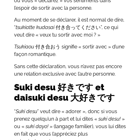
où vous « déclarez » vos sentiments dans
l’espoir de sortir avec la personne.
Au moment de se déclarer, il est normal de dire,
“
t
sukiatte kudasai
付き合ってください”, ce qui
veut dire « veux tu sortir avec moi ? »
Tsukiaou
付き合おう signifie « sortir avec » d’une
façon romantique.
Sans cette déclaration, vous n’avez pas encore
une relation exclusive avec l’autre personne.
Suki desu 好きです et
daisuki desu 大好きです
“
Suki desu
” veut dire « adorer », donc si vous
prenez quelqu’un à part et lui dites «
suki desu!
»
ou «
suki dayo!
» (langage familier), vous lui dites
en fait que vous l’appréciez plus