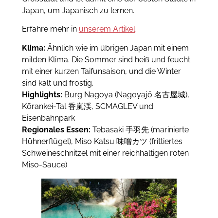
Japan, um Japanisch zu lernen.
Erfahre mehr in
unserem Artikel
.
Klima:
Ähnlich wie im übrigen Japan mit einem
milden Klima. Die Sommer sind heiß und feucht
mit einer kurzen Taifunsaison, und die Winter
sind kalt und frostig.
Highlights:
Burg Nagoya (Nagoyajō 名古屋城),
Kōrankei-Tal 香嵐渓, SCMAGLEV und
Eisenbahnpark
Regionales Essen:
Tebasaki 手羽先 (marinierte
Hühnerflügel), Miso Katsu 味噌カツ (frittiertes
Schweineschnitzel mit einer reichhaltigen roten
Miso-Sauce)