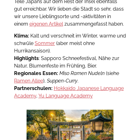
Teile Japans auf dem Rest der Insel ebenfalls
gut erreichbar. Wir lieben die Stadt so sehr, dass
wir unsere Lieblingsorte und -aktivitäten in
einem
eigenen Artikel
zusammengefasst haben.
Klima:
Kalt und verschneit im Winter, warme und
schwüle
Sommer
(aber meist ohne
Hurrikansaison).
Highlights
: Sapporo Schneefestival, Nähe zur
Natur, Blumenfeste im Frühling, Bier.
Regionales Essen:
Miso Ramen Nudeln
(siehe
Ramen Allee
),
Suppen-
Curry
.
Partnerschulen:
Hokkaido Japanese Language
Academy
,
Yu Language Academy