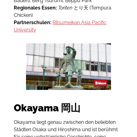
Baden), Berg Tsurumi, Beppu Park
Regionales Essen:
Toriten
とり天 (Tempura
Chicken)
Partnerschulen:
Ritsumeikan Asia Pacific
University
Okayama 岡山
Okayama liegt genau zwischen den beliebten
Städten Osaka und Hiroshima und ist berühmt
für seine volkstümliche Geschichte, seine