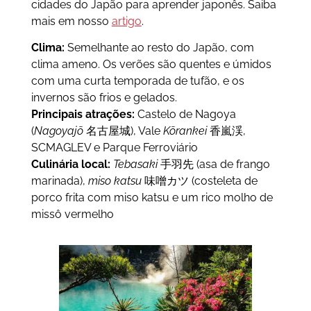
cidades do Japão para aprender japonês. Saiba
mais em nosso
artigo
.
Clima:
Semelhante ao resto do Japão, com
clima ameno. Os verões são quentes e úmidos
com uma curta temporada de tufão, e os
invernos são frios e gelados.
Principais atrações:
Castelo de Nagoya
(
Nagoyajō
名古屋城), Vale
Kōrankei
香嵐渓,
SCMAGLEV e Parque Ferroviário
Culinária local:
Tebasaki
手羽先 (asa de frango
marinada),
miso katsu
味噌カツ (costeleta de
porco frita com miso katsu e um rico molho de
missô vermelho