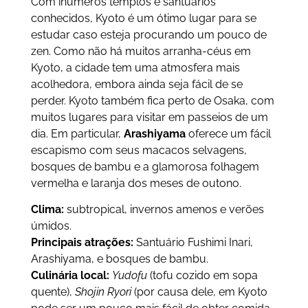
Com inúmeros templos e santuários
conhecidos, Kyoto é um ótimo lugar para se
estudar caso esteja procurando um pouco de
zen. Como não há muitos arranha-céus em
Kyoto, a cidade tem uma atmosfera mais
acolhedora, embora ainda seja fácil de se
perder. Kyoto também fica perto de Osaka, com
muitos lugares para visitar em passeios de um
dia. Em particular,
Arashiyama
oferece um fácil
escapismo com seus macacos selvagens,
bosques de bambu e a glamorosa folhagem
vermelha e laranja dos meses de outono.
Clima:
subtropical, invernos amenos e verões
úmidos.
Principais atrações:
Santuário Fushimi Inari,
Arashiyama, e bosques de bambu.
Culinária local:
Yudofu
(tofu cozido em sopa
quente),
Shojin Ryori
(por causa dele, em Kyoto