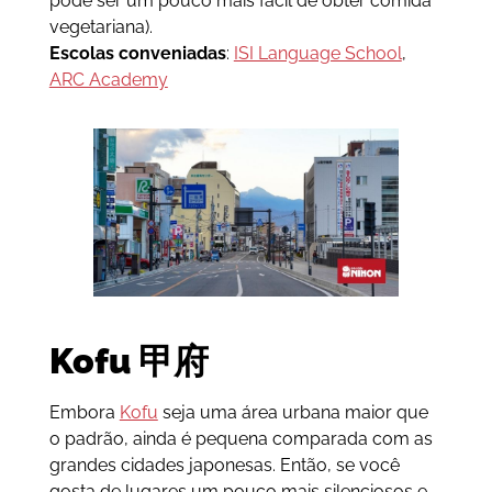
pode ser um pouco mais fácil de obter comida
vegetariana).
Escolas conveniadas
:
ISI Language School
,
ARC Academy
Kofu
甲府
Embora
Kofu
seja uma área urbana maior que
o padrão, ainda é pequena comparada com as
grandes cidades japonesas. Então, se você
gosta de lugares um pouco mais silenciosos e