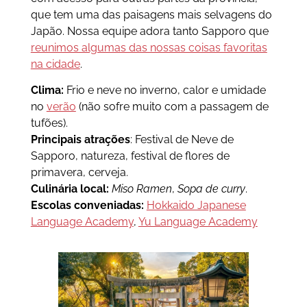
que tem uma das paisagens mais selvagens do
Japão. Nossa equipe adora tanto Sapporo que
reunimos algumas das nossas coisas favoritas
na cidade
.
Clima:
Frio e neve no inverno, calor e umidade
no
verão
(não sofre muito com a passagem de
tufões).
Principais atrações
: Festival de Neve de
Sapporo, natureza, festival de flores de
primavera, cerveja.
Culinária local:
Miso Ramen
,
Sopa de
curry
.
Escolas conveniadas:
Hokkaido Japanese
Language Academy
,
Yu Language Academy