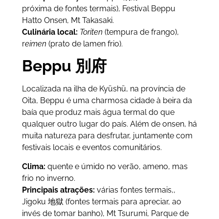
próxima de fontes termais), Festival Beppu
Hatto Onsen, Mt Takasaki.
Culinária local:
Toriten
(tempura de frango),
r
eimen
(prato de lamen frio).
Beppu 別府
Localizada na ilha de Kyūshū, na província de
Oita, Beppu é uma charmosa cidade à beira da
baía que produz mais água termal do que
qualquer outro lugar do país. Além de onsen, há
muita natureza para desfrutar, juntamente com
festivais locais e eventos comunitários.
Clima:
quente e úmido no verão, ameno, mas
frio no inverno.
Principais atrações:
várias fontes termais,,
Jigoku 地獄 (fontes termais para apreciar, ao
invés de tomar banho), Mt Tsurumi, Parque de