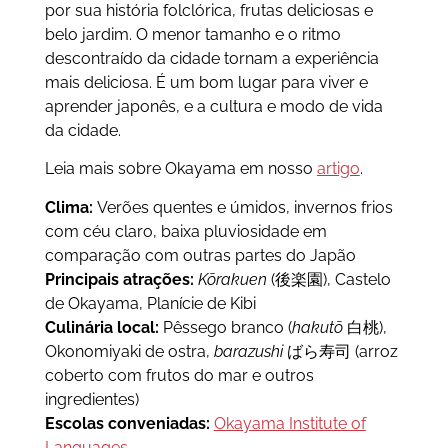
por sua história folclórica, frutas deliciosas e
belo jardim. O menor tamanho e o ritmo
descontraído da cidade tornam a experiência
mais deliciosa. É um bom lugar para viver e
aprender japonês, e a cultura e modo de vida
da cidade.
Leia mais sobre Okayama em nosso
artigo
.
Clima:
Verões quentes e úmidos, invernos frios
com céu claro, baixa pluviosidade em
comparação com outras partes do Japão
Principais atrações:
Kōrakuen
(後楽園), Castelo
de Okayama, Planície de Kibi
Culinária local:
Pêssego branco (
hakutō
白桃),
Okonomiyaki de ostra,
barazushi
ばら寿司 (arroz
coberto com frutos do mar e outros
ingredientes)
Escolas conveniadas:
Okayama Institute of
Languages