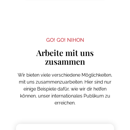
autentiche, estremamente
recome
bene con il nostro supporto e per
place
comprensive e disposte a darvi una
averti aiutato con l'iscrizione! In bocca
proce
mano anche in caso di problemi
al lupo per il tuo studio in Giappone!
estud
personali. Non pensateci due volte:
anche solo per avere delle
GO! GO! NIHON
informazioni, contattate i ragazzi di Go!
Go! Nihon. Non ve ne pentirete!
Arbeite mit uns
zusammen
Wir bieten viele verschiedene Möglichkeiten,
mit uns zusammenzuarbeiten. Hier sind nur
einige Beispiele dafür, wie wir dir helfen
können, unser internationales Publikum zu
erreichen.