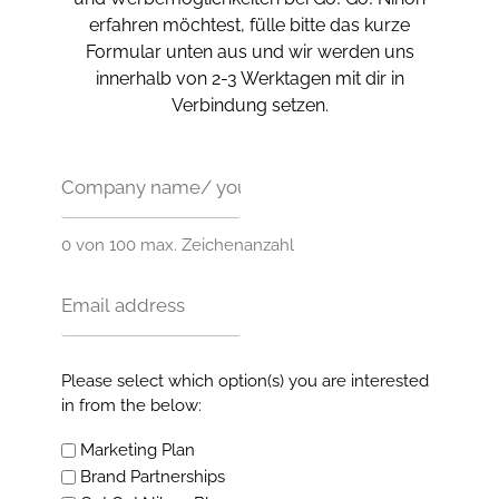
erfahren möchtest, fülle bitte das kurze
Formular unten aus und wir werden uns
innerhalb von 2-3 Werktagen mit dir in
Verbindung setzen.
name
(erforderlich)
0 von 100 max. Zeichenanzahl
Email
(erforderlich)
Advertising
Please select which option(s) you are interested
options
in from the below:
(erforderlich)
Marketing Plan
Brand Partnerships