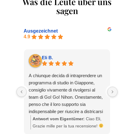
Was die Leute über uns
sagen
Ausgezeichnet
4.9
Eli B.
A chiunque decida di intraprendere un
Solicit
programma di studio in Giappone,
Go Nih
consiglio vivamente di rivolgersi al
pude t
team di Go! Go! Nihon. Onestamente,
preocu
penso che il loro supporto sia
interme
indispensabile per riuscire a districarsi
proceso
nella complessa burocrazia
tuviera
Antwort vom Eigentümer:
Ciao Eli,
Antw
giapponese. Oltre a questo, vi assicuro
Respue
Grazie mille per la tua recensione!
graci
che nel team troverete persone
explica
Siamo contenti che tu ti sia trovata
Marin