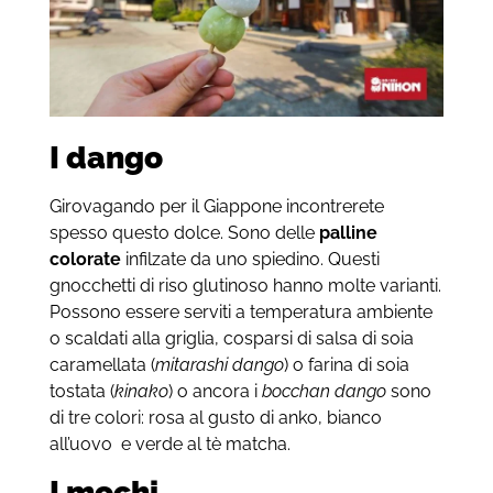
I dango
Girovagando per il Giappone incontrerete
spesso questo dolce. Sono delle
palline
colorate
infilzate da uno spiedino. Questi
gnocchetti di riso glutinoso hanno molte varianti.
Possono essere serviti a temperatura ambiente
o scaldati alla griglia, cosparsi di salsa di soia
caramellata (
mitarashi dango
) o farina di soia
tostata (
kinako
) o ancora i
bocchan dango
sono
di tre colori: rosa al gusto di anko, bianco
all’uovo e verde al tè matcha.
I mochi