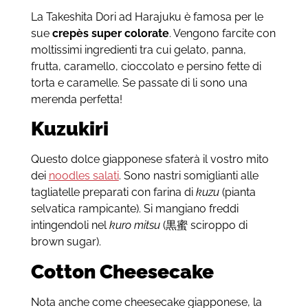
La Takeshita Dori ad Harajuku è famosa per le
sue
crepès
super colorate
. Vengono farcite con
moltissimi ingredienti tra cui gelato, panna,
frutta, caramello, cioccolato e persino fette di
torta e caramelle. Se passate di li sono una
merenda perfetta!
Kuzukiri
Questo dolce giapponese sfaterà il vostro mito
dei
noodles salati
. Sono nastri somiglianti alle
tagliatelle preparati con farina di
kuzu
(pianta
selvatica rampicante). Si mangiano freddi
intingendoli nel
kuro mitsu
(黒蜜 sciroppo di
brown sugar).
Cotton Cheesecake
Nota anche come cheesecake giapponese, la