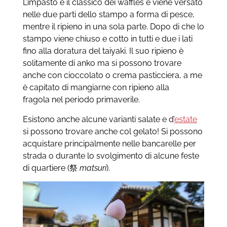
L’impasto è il classico dei waffles e viene versato
nelle due parti dello stampo a forma di pesce,
mentre il ripieno in una sola parte. Dopo di che lo
stampo viene chiuso e cotto in tutti e due i lati
fino alla doratura del taiyaki. Il suo ripieno è
solitamente di anko ma si possono trovare
anche con cioccolato o crema pasticciera, a me
è capitato di mangiarne con ripieno alla
fragola nel periodo primaverile.
Esistono anche alcune varianti salate e d’
estate
si possono trovare anche col gelato! Si possono
acquistare principalmente nelle bancarelle per
strada o durante lo svolgimento di alcune feste
di quartiere (祭
matsuri
).