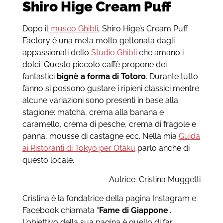
Shiro Hige Cream Puff
Dopo il
museo Ghibli
, Shiro Hige’s Cream Puff
Factory è una meta molto gettonata dagli
appassionati dello
Studio Ghibli
che amano i
dolci. Questo piccolo caffè propone dei
fantastici
bignè a forma di Totoro
. Durante tutto
l’anno si possono gustare i ripieni classici mentre
alcune variazioni sono presenti in base alla
stagione: matcha, crema alla banana e
caramello, crema di pesche, crema di fragole e
panna, mousse di castagne ecc. Nella mia
Guida
ai Ristoranti di Tokyo per Otaku
parlo anche di
questo locale.
Autrice: Cristina Muggetti
Cristina è la fondatrice della pagina Instagram e
Facebook chiamata “
Fame di Giappone
”.
L’obiettivo della sua pagina è quello di far