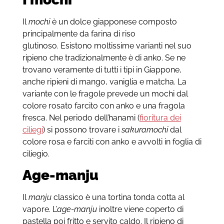
Il
mochi
è un dolce giapponese composto
principalmente da farina di riso
glutinoso. Esistono moltissime varianti nel suo
ripieno che tradizionalmente è di anko. Se ne
trovano veramente di tutti i tipi in Giappone,
anche ripieni di mango, vaniglia e matcha. La
variante con le fragole prevede un mochi dal
colore rosato farcito con anko e una fragola
fresca. Nel periodo dell’hanami (
fioritura dei
ciliegi
) si possono trovare i
sakuramochi
dal
colore rosa e farciti con anko e avvolti in foglia di
ciliegio.
Age-manju
Il
manju
classico è una tortina tonda cotta al
vapore. L’
age-manju
inoltre viene coperto di
pastella poi fritto e servito caldo. Il ripieno di