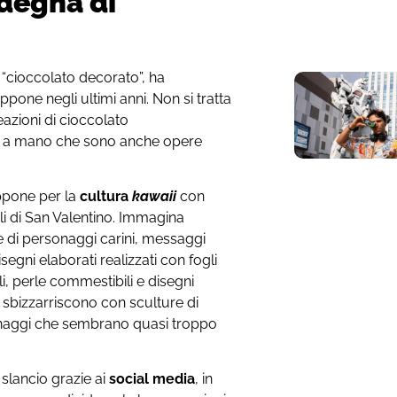
degna di
cioccolato decorato”, ha
ppone negli ultimi anni. Non si tratta
eazioni di cioccolato
e a mano che sono anche opere
ppone per la
cultura
kawaii
con
ali di San Valentino. Immagina
e di personaggi carini, messaggi
segni elaborati realizzati con fogli
lli, perle commestibili e disegni
i sbizzarriscono con sculture di
onaggi che sembrano quasi troppo
slancio grazie ai
social media
, in