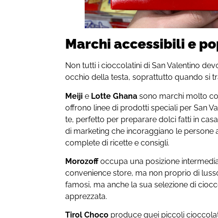
Marchi accessibili e po
Non tutti i cioccolatini di San Valentino 
occhio della testa, soprattutto quando si trat
Meiji
e
Lotte Ghana
sono marchi molto co
offrono linee di prodotti speciali per San V
te, perfetto per preparare dolci fatti in 
di marketing che incoraggiano le persone a 
complete di ricette e consigli.
Morozoff
occupa una posizione intermedia:
convenience store, ma non proprio di lusso
famosi, ma anche la sua selezione di ciocco
apprezzata.
Tirol Choco
produce quei piccoli cioccolat