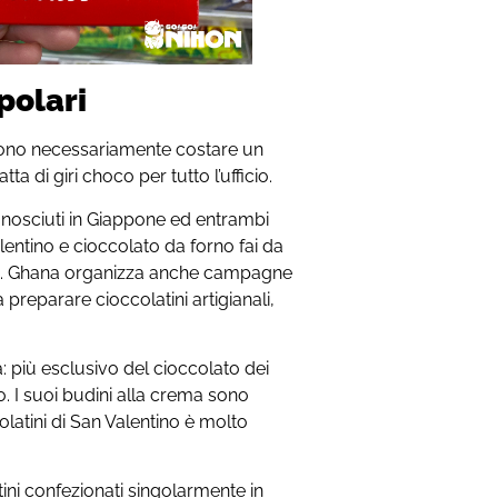
polari
devono necessariamente costare un
ta di giri choco per tutto l’ufficio.
nosciuti in Giappone ed entrambi
alentino e cioccolato da forno fai da
casa. Ghana organizza anche campagne
preparare cioccolatini artigianali,
 più esclusivo del cioccolato dei
. I suoi budini alla crema sono
latini di San Valentino è molto
ini confezionati singolarmente in