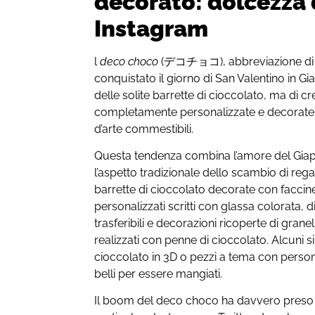
decorato: dolcezza 
Instagram
l
deco choco
(デコチョコ), abbreviazione di “
conquistato il giorno di San Valentino in Gia
delle solite barrette di cioccolato, ma di cr
completamente personalizzate e decorat
d’arte commestibili.
Questa tendenza combina l’amore del Gia
l’aspetto tradizionale dello scambio di reg
barrette di cioccolato decorate con faccin
personalizzati scritti con glassa colorata, di
trasferibili e decorazioni ricoperte di grane
realizzati con penne di cioccolato. Alcuni s
cioccolato in 3D o pezzi a tema con pers
belli per essere mangiati.
Il boom del deco choco ha davvero preso 