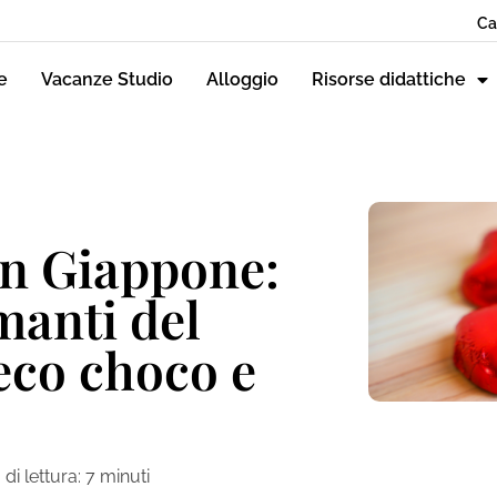
Ca
e
Vacanze Studio
Alloggio
Risorse didattiche
in Giappone:
manti del
deco choco e
di lettura:
7
minuti