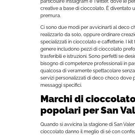
particolare Instagram e Twitter, dove le p
creative a base di cioccolato. È diventat
premura.
Ci sono due modi per avvicinarti al deco 
realizzarlo da solo, oppure ordinare creaz
specializzati in cioccolato e caffetterie. I ki
genere includono pezzi di cioccolato prefo
trasferibili e istruzioni. Sono perfetti se de
bisogno di competenze professionali in pasti
qualcosa di veramente spettacolare senza 
servizi personalizzati di deco choco dove 
messaggi specifici.
Marchi di cioccolat
popolari per San Va
Quando si avvicina la stagione di San Valen
cioccolato danno il meglio di sé con confezi