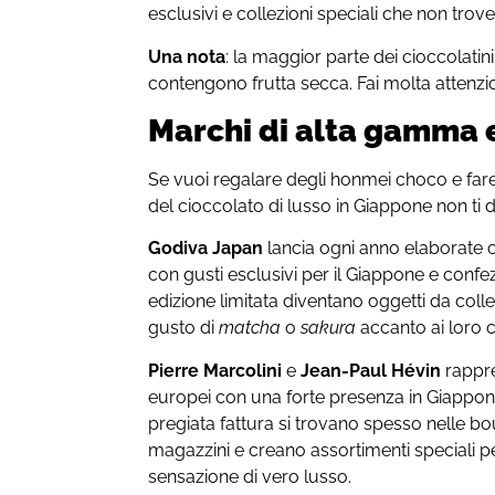
esclusivi e collezioni speciali che non trove
Una nota
: la maggior parte dei cioccolatin
contengono frutta secca. Fai molta attenzion
Marchi di alta gamma e
Se vuoi regalare degli honmei choco e far
del cioccolato di lusso in Giappone non ti 
Godiva Japan
lancia ogni anno elaborate c
con gusti esclusivi per il Giappone e confe
edizione limitata diventano oggetti da collez
gusto di
matcha
o
sakura
accanto ai loro cl
Pierre Marcolini
e
Jean-Paul Hévin
rappre
europei con una forte presenza in Giappone
pregiata fattura si trovano spesso nelle bo
magazzini e creano assortimenti speciali 
sensazione di vero lusso.