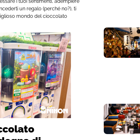
essare i tuoi sentimenti, adempiere
ncederti un regalo (perché no?), ti
glioso mondo del cioccolato
ccolato