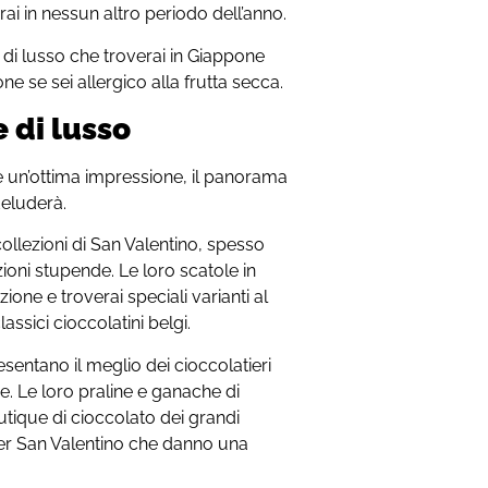
rai in nessun altro periodo dell’anno.
i di lusso che troverai in Giappone
e se sei allergico alla frutta secca.
 di lusso
e un’ottima impressione, il panorama
deluderà.
ollezioni di San Valentino, spesso
zioni stupende. Le loro scatole in
ione e troverai speciali varianti al
assici cioccolatini belgi.
sentano il meglio dei cioccolatieri
. Le loro praline e ganache di
utique di cioccolato dei grandi
per San Valentino che danno una