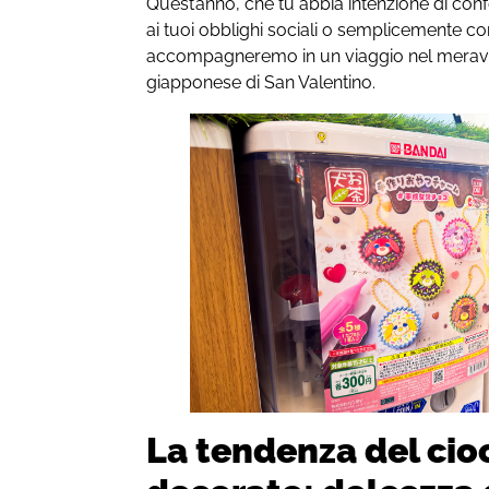
Quest’anno, che tu abbia intenzione di conf
ai tuoi obblighi sociali o semplicemente co
accompagneremo in un viaggio nel meravi
giapponese di San Valentino.
La tendenza del cio