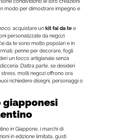
ersone condividono le loro creazioni
o un modo per dimostrare impegno e
choco: acquistare un
kit fai da te
e
ioni personalizzate da negozi
t fai da te sono molto popolari e in
rmati, penne per decorare, fogli
sideri un tocco artigianale senza
cceria. D’altra parte, se desideri
stress, molti negozi offrono ora
puoi richiedere disegni, personaggi o
o giapponesi
lentino
tino in Giappone, i marchi di
oni in edizione limitata, gusti