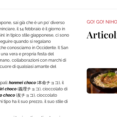
GO! GO! NIH
ppone, sai già che è un po’ diverso
inciare, il 14 febbraio è il giorno in
Articol
ni: in tipico stile giapponese, ci sono
 seguire quando si regalano
o che conosciamo in Occidente. Il San
 una vera e propria festa del
a mano, collaborazioni con marchi di
il cuore di qualsiasi amante del
ipali:
honmei choco
(本命チョコ), il
iri choco
(義理チョコ), cioccolato di
o choco
(友チョコ), cioccolato
 tipo ha il suo prezzo, il suo stile di