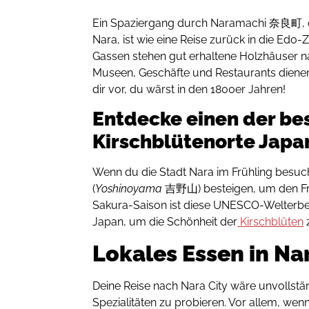
Ein Spaziergang durch Naramachi 奈良町, e
Nara, ist wie eine Reise zurück in die Edo-
Gassen stehen gut erhaltene Holzhäuser
Museen, Geschäfte und Restaurants dienen. 
dir vor, du wärst in den 1800er Jahren!
Entdecke einen der be
Kirschblütenorte Japa
Wenn du die Stadt Nara im Frühling besuch
(
Yoshinoyama
吉野山) besteigen, um den Frü
Sakura-Saison ist diese UNESCO-Welterbest
Japan, um die Schönheit der
Kirschblüten
Lokales Essen in Na
Deine Reise nach Nara City wäre unvollstä
Spezialitäten zu probieren. Vor allem, wen