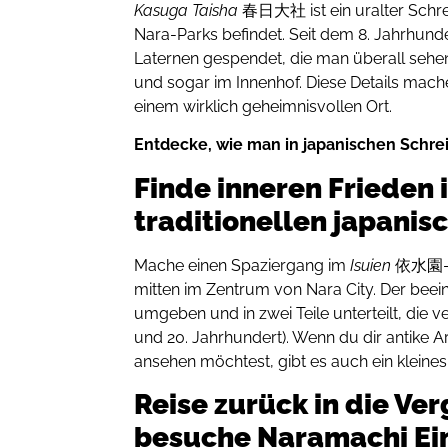
Kasuga Taisha
春日大社 ist ein uralter Schrei
Nara-Parks befindet. Seit dem 8. Jahrhund
Laternen gespendet, die man überall seh
und sogar im Innenhof. Diese Details mach
einem wirklich geheimnisvollen Ort.
Entdecke, wie man in japanischen Schre
Finde inneren Frieden 
traditionellen japanis
Mache einen Spaziergang im
Isuien
依水園-Ga
mitten im Zentrum von Nara City. Der beei
umgeben und in zwei Teile unterteilt, die 
und 20. Jahrhundert). Wenn du dir antike 
ansehen möchtest, gibt es auch ein klein
Reise zurück in die Ve
besuche Naramachi Ei