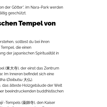
ten der Götter“, im Nara-Park werden
ältig geschützt.
schen Tempel von
rstehen, solltest du bei ihren
Tempel, die einen
g der japanischen Spiritualität in
el (東大寺), der einst das Zentrum
r. Im Inneren befindet sich eine
dha (
Daibutsu
大仏).
 das älteste Holzgebäude der Welt
iner beeindruckenden buddhistischen
ji
-Tempels (薬師寺), den Kaiser