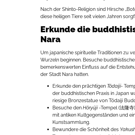
Nach der Shinto-Religion sind Hirsche „Bo
diese heiligen Tiere seit vielen Jahren sorgf
Erkunde die buddhisti
Nara
Um japanische spirituelle Traditionen zu ve
Wurzeln beginnen. Besuche buddhistische 
bemerkenswerten Einfluss auf die Entstehun
der Stadt Nara hatten.
Erkunde den prächtigen
Tōdaiji-
Temp
der buddhistischen Praxis in Japan wa
riesige Bronzestatue von Tōdaiji Bud
Besuche den
Hōryūji
-Tempel (法隆寺),
mit antiken Kultgegenständen und e
Kunstsammlung.
Bewundere die Schönheit des
Yakushi