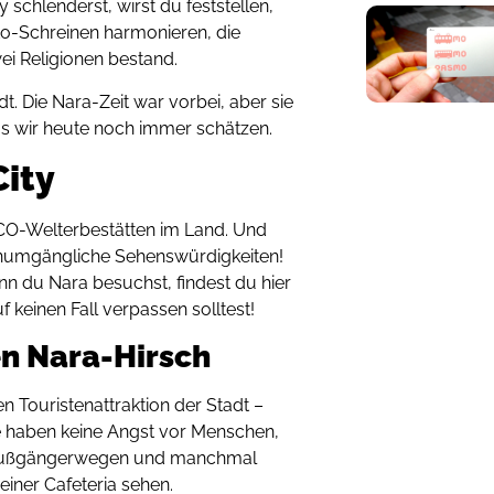
 schlenderst, wirst du feststellen,
to-Schreinen harmonieren, die
ei Religionen bestand.
t. Die Nara-Zeit war vorbei, aber sie
das wir heute noch immer schätzen.
City
CO-Welterbestätten im Land. Und
 unumgängliche Sehenswürdigkeiten!
nn du Nara besuchst, findest du hier
uf keinen Fall verpassen solltest!
n Nara-Hirsch
n Touristenattraktion der Stadt –
e haben keine Angst vor Menschen,
n, Fußgängerwegen und manchmal
einer Cafeteria sehen.