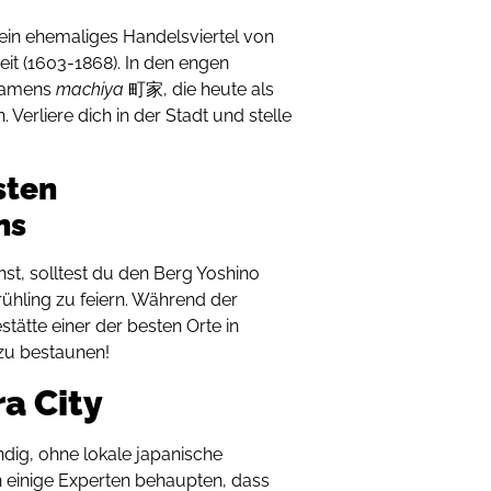
in ehemaliges Handelsviertel von
Zeit (1603-1868). In den engen
 namens
machiya
町家, die heute als
Verliere dich in der Stadt und stelle
sten
ns
st, solltest du den Berg Yoshino
hling zu feiern. Während der
ätte einer der besten Orte in
zu bestaunen!
ra City
ndig, ohne lokale japanische
n einige Experten behaupten, dass