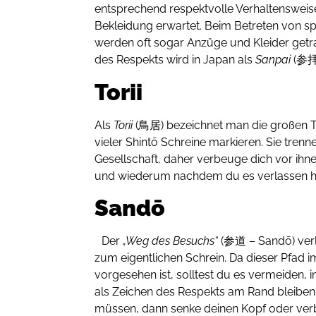
entsprechend respektvolle Verhaltenswe
Bekleidung erwartet. Beim Betreten von sp
werden oft sogar Anzüge und Kleider getr
des Respekts wird in Japan als
Sanpai
(参拝 
Torii
Als
Torii
(鳥居) bezeichnet man die großen T
vieler Shintō Schreine markieren. Sie trenn
Gesellschaft, daher verbeuge dich vor ihne
und wiederum nachdem du es verlassen h
Sandō
Der
„Weg des Besuchs“
(参道 – Sandō) verl
zum eigentlichen Schrein. Da dieser Pfad i
vorgesehen ist, solltest du es vermeiden, 
als Zeichen des Respekts am Rand bleiben.
müssen, dann senke deinen Kopf oder verb