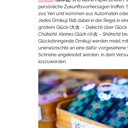
persönliche Zukunftsvorhersagen treffen. 
200 Yen und kommen aus Automaten oder t
Jedes Omikuji fällt dabei in der Regel in e
großem Glück (大吉 – Daikichi) über Glück
Chūkichi)
,
kleines Glück (
小吉
– Shōkichi)
bi
Glücksbringende Omikuji werden meist 
unerwünschte an eine dafür vorgesehene S
Schreine angeknotet werden, in dem Vers
loszuwerden.