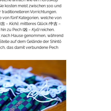
Sie kosten meist zwischen 100 und
raditionelleren Vorrichtungen.
ine von fünf Kategorien, welche von
(
吉
– Kichi)
, mittleres Glück
(
中吉
–
s hin zu Pech (凶
– Kyō)
reichen.
mit nach Hause genommen, während
telle auf dem Gelände der Shintō
uch, das damit verbundene Pech