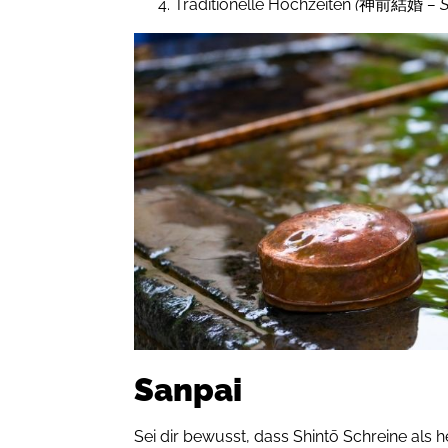
Traditionelle Hochzeiten
(
神前結婚
– 
Sanpai
Sei dir bewusst, dass Shintō Schreine als h