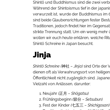
Shintō und Buddhismus sind die zwei verbr
Während der Shintoismus tief in der japan
verwurzelt ist, wurde der Buddhismus im 6.
sind beide Glaubensrichtungen fester Besta
Traditionen, jedoch findet hier im Gegensat
strikte Trennung statt. Um ein wenig mehr
wollen wir euch heute erklären, welche Ri
Shintō Schreine in Japan besucht.
Jinja
Shintō Schreine (
神社
– Jinja)
sind Orte der
dienen oft als Verwahrungsort von heilig
Öffentlichkeit nicht zugänglich sind. Japan
Vielzahl von Anlässen, darunter:
Neujahr
(
正月
– Shōgatsu)
Frühlingsbeginn
(
節分
– Setsubun)
Fest der Kinder
(
七五三
– Shichigosa