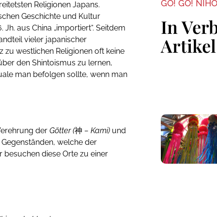
GO! GO! NIH
eitetsten Religionen Japans.
ischen Geschichte und Kultur
In Ver
 Jh. aus China „importiert“. Seitdem
Artikel
ndteil vieler japanischer
z zu westlichen Religionen oft keine
 über den Shintoismus zu lernen,
tuale man befolgen sollte, wenn man
 Verehrung der
Götter (
神
– Kami)
und
en Gegenständen, welche der
er besuchen diese Orte zu einer
n)