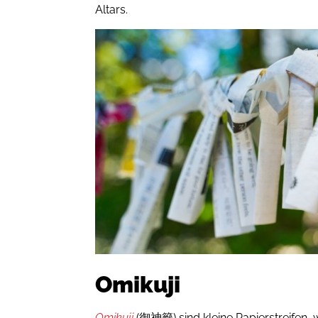
Altars.
Omikuji
Omikuji
(御神籤) sind kleine Papierstreifen, 